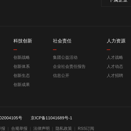
科技创新
社会责任
人力资源
创新战略
集团公益活动
人才战略
创新体系
企业社会责任报告
人才动态
创新生态
信息公开
人才招聘
创新成果
2004105号
京ICP备11041689号-1
举报
|
合规举报
|
法律声明
|
隐私政策
|
RSS订阅