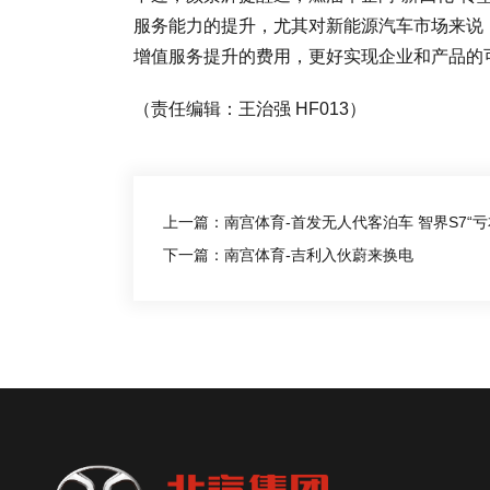
服务能力的提升，尤其对新能源汽车市场来说
增值服务提升的费用，更好实现企业和产品的
（责任编辑：王治强 HF013）
上一篇：南宫体育-首发无人代客泊车 智界S7“亏
下一篇：南宫体育-吉利入伙蔚来换电