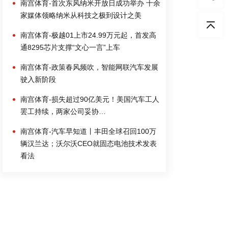
南宫体育-首次东风纳米开放日成功举办 十余
家媒体领略纳米从科技之极到设计之美
南宫体育-极越01上市24.99万元起，首发高
通8295芯片支撑“文心一言”上车
南宫体育-政策春风频吹，智能网联汽车发展
驶入新阶段
南宫体育-损失超过90亿美元！美国汽车工人
罢工持续，两家公司妥协…
南宫体育-汽车早知道丨丰田全球召回100万
辆汉兰达；沃尔沃CEO就固态电池技术发表
看法