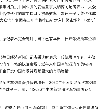
车集团负责中国业务的管理董事贝瑞德向记者表示，大众
土合作伙伴的重要接口，提高效率，加速开发，并优化成
，大众汽车集团在三年内将推出针对入门级市场的电动汽车
，据记者不完全统计，当下已有本田、日产等燃油车企加
《每日经济新闻》记者采访时表示，传统燃油车企、外资
17)汽车市场的快速发展，近年来中国新能源汽车的电动
车企开发中国市场背后是巨大的市场增量。
源汽车销量保持快速增长，2022年中国新能源汽车销量
年保持全球第一。预计到2026年中国新能源汽车销量将达到
转型，积极布局中国市场的同时，要注重车辆全生命周期增值