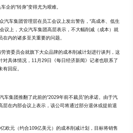
车企的“转身”变得尤为艰难。
大众汽车集团管理层在员工会议上发出警告，“高成本、低生
”会议上，大众汽车集团高层表示，不大幅削减（成本）就
员在内的诸多至关重要的问题。
车与劳资委员会就旗下大众品牌的成本削减计划进行谈判，这
对具体情况，11月29日《每日经济新闻》记者也联系了
未有回应。
汽车集团推翻了此前的“2029年前不裁员”的承诺。由于汽
高层在内部会议上表示，该公司将通过部分退休或提前退
00亿欧元（约合109亿美元）的成本削减计划，目标将销售