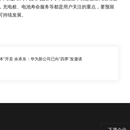
，充电桩、电池寿命服务等都是用户关注的重点，要预留
可持续发展。
本”开卖 余承东：华为新公司已向“四界”发邀请
下属企业