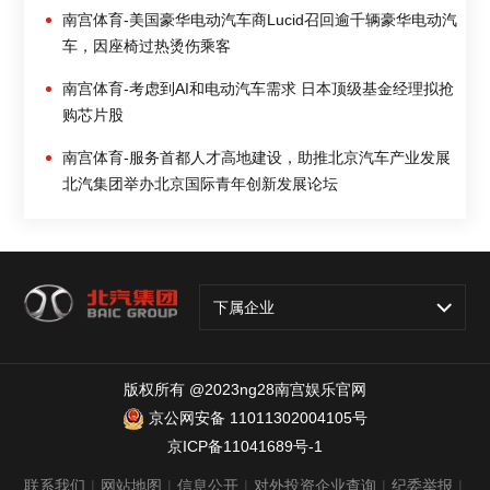
南宫体育-美国豪华电动汽车商Lucid召回逾千辆豪华电动汽
车，因座椅过热烫伤乘客
南宫体育-考虑到AI和电动汽车需求 日本顶级基金经理拟抢
购芯片股
南宫体育-服务首都人才高地建设，助推北京汽车产业发展
北汽集团举办北京国际青年创新发展论坛
下属企业
版权所有 @2023ng28南宫娱乐官网
京公网安备 11011302004105号
京ICP备11041689号-1
联系我们
|
网站地图
|
信息公开
|
对外投资企业查询
|
纪委举报
|