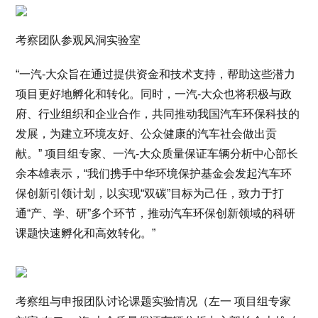
考察团队参观风洞实验室
“一汽-大众旨在通过提供资金和技术支持，帮助这些潜力
项目更好地孵化和转化。同时，一汽-大众也将积极与政
府、行业组织和企业合作，共同推动我国汽车环保科技的
发展，为建立环境友好、公众健康的汽车社会做出贡
献。” 项目组专家、一汽-大众质量保证车辆分析中心部长
余本雄表示，“我们携手中华环境保护基金会发起汽车环
保创新引领计划，以实现“双碳”目标为己任，致力于打
通“产、学、研”多个环节，推动汽车环保创新领域的科研
课题快速孵化和高效转化。”
考察组与申报团队讨论课题实验情况（左一 项目组专家