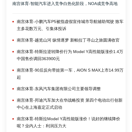
南宫体育-智能汽车进入竞争白热化阶段，NOA成竞争高地
南宫体育-小鹏汽车P5被指虚假宣传城市导航辅助驾驶 致车
主多花数万元、引集体投诉
南宫体育-越览山河 纵情逐梦 新帕拉丁寻山之旅圆满收官
南宫体育-特斯拉逆转降价行为 Model Y高性能版涨价1.4万
中国售价调回363900元
南宫体育-90后反向带娃第一车，AION S MAX上市14.99万
起
南宫体育-东风汽车集团有限公司主要领导调整
南宫体育-邦迪汽车加大在华战略投资 第四个电动出行创新
中心在上海嘉定正式启动
南宫体育-特斯拉Model Y高性能版涨价！说好的继续降价
呢？业内人士：利润压力大