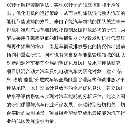
双转子解耦控制算法，实现双转子的独立控制和平滑输
出，优化电机的运行策略，从而达到降低混合动力汽车的
能耗节能减排的效果。来自节能汽车领域的团队关注未来
排放标准对汽油车细颗粒物控制及碳排放影响的研究，为
解决采用孔隙率更低的颗粒捕集器会导致发动机排气背压
和再生频率的增加，引起车辆碳排放恶化的情况作出提前
预判和重点研究。同时也有来自整车能量管理领域的团队
对新能源汽车整车全局能耗优化及碳排放水平评估研究，
项目以混合动力汽车及纯电动汽车为研究对象，建立“信
息-物质-能量”分层式车辆全局能量管理架构和碳排放水平
评估系统，以开发高计算效率的全局优化算法，建立碳排
放水平评估系统来实现对汽车能耗的分析评估。此次入围
的研究课题与汽车行业环保发展、低碳转型密切相关，切
合实际的应用场景，项目组希望研究成果最终能为汽车行
业的低碳发展贡献力量。