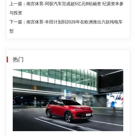
上一篇：南宫体育-同驭汽车完成超5亿元B轮融资 纪源资本参
与投资
下一篇：南宫体育-丰田计划到2026年在欧洲推出六款纯电车
型
热门