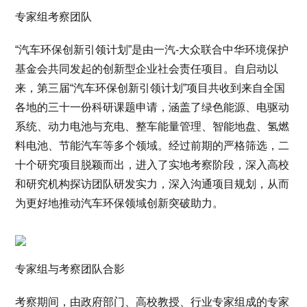
专家组考察团队
“汽车环保创新引领计划”是由一汽-大众联合中华环境保护
基金会共同发起的创新型企业社会责任项目。自启动以
来，第三届“汽车环保创新引领计划”项目共收到来自全国
各地的三十一份科研课题申请，涵盖了绿色能源、电驱动
系统、动力电池与充电、整车能量管理、智能地盘、氢燃
料电池、节能汽车等多个领域。经过前期的严格筛选，二
十个研究项目脱颖而出，进入了实地考察阶段，深入高校
和研究机构探访团队研发实力，深入沟通项目规划，从而
为更好地推动汽车环保领域创新突破助力。
专家组与考察团队合影
考察期间，由政府部门、高校教授、行业专家组成的专家