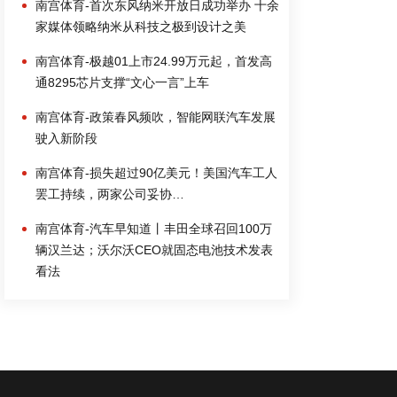
南宫体育-首次东风纳米开放日成功举办 十余
家媒体领略纳米从科技之极到设计之美
南宫体育-极越01上市24.99万元起，首发高
通8295芯片支撑“文心一言”上车
南宫体育-政策春风频吹，智能网联汽车发展
驶入新阶段
南宫体育-损失超过90亿美元！美国汽车工人
罢工持续，两家公司妥协…
南宫体育-汽车早知道丨丰田全球召回100万
辆汉兰达；沃尔沃CEO就固态电池技术发表
看法