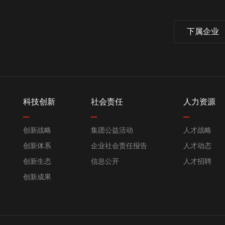
下属企业
科技创新
社会责任
人力资源
创新战略
集团公益活动
人才战略
创新体系
企业社会责任报告
人才动态
创新生态
信息公开
人才招聘
创新成果