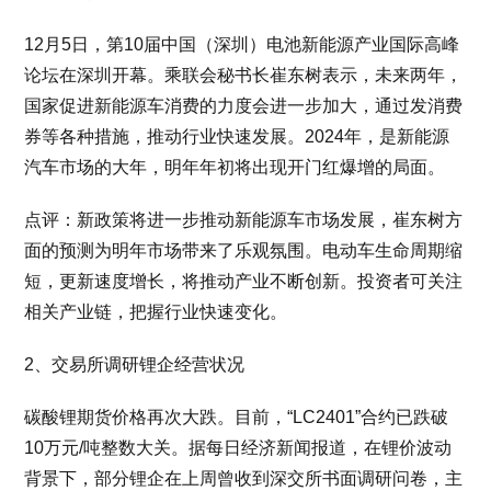
12月5日，第10届中国（深圳）电池新能源产业国际高峰
论坛在深圳开幕。乘联会秘书长崔东树表示，未来两年，
国家促进新能源车消费的力度会进一步加大，通过发消费
券等各种措施，推动行业快速发展。2024年，是新能源
汽车市场的大年，明年年初将出现开门红爆增的局面。
点评：新政策将进一步推动新能源车市场发展，崔东树方
面的预测为明年市场带来了乐观氛围。电动车生命周期缩
短，更新速度增长，将推动产业不断创新。投资者可关注
相关产业链，把握行业快速变化。
2、交易所调研锂企经营状况
碳酸锂期货价格再次大跌。目前，“LC2401”合约已跌破
10万元/吨整数大关。据每日经济新闻报道，在锂价波动
背景下，部分锂企在上周曾收到深交所书面调研问卷，主