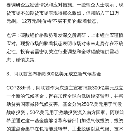
要调研企业经营情况和应对措施。一些锂企人士表示，现
货市场不如期货市场表现得那么激烈，但却陷入了11万
元/吨、12万元/吨价格“不买不卖”的胶着状态。
点评：碳酸锂价格跌势引发深交所调研，上市锂企应谨慎
应对。现货市场的胶着状态表明市场对未来走势存在不确
定性。投资者需密切关注行业调整和全球碳酸锂供需动
态，谨慎决策。
3、阿联酋宣布捐款300亿美元成立新气候基金
COP28开幕，阿联酋作为东道主宣布捐款300亿美元成立
一个新的气候基金，旨在加速全球向低碳经济转型，并帮
助贫穷国家减轻气候灾害。基金分为250亿美元用于气候
战略投资，50亿美元用于激励投资流入南方国家。阿联酋
希望通过这一基金能够引导私营部门加强气候投资，投资
的重点会集中在包括能源转型、工业脱碳以及气候、技术