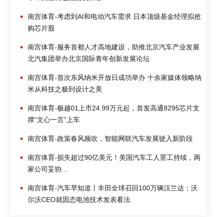
南宫体育-考虑到AI和电动汽车需求 日本顶级基金经理拟抢
购芯片股
南宫体育-服务首都人才高地建设，助推北京汽车产业发展
北汽集团举办北京国际青年创新发展论坛
南宫体育-首次东风纳米开放日成功举办 十余家媒体领略纳
米从科技之极到设计之美
南宫体育-极越01上市24.99万元起，首发高通8295芯片支
撑“文心一言”上车
南宫体育-政策春风频吹，智能网联汽车发展驶入新阶段
南宫体育-损失超过90亿美元！美国汽车工人罢工持续，两
家公司妥协…
南宫体育-汽车早知道丨丰田全球召回100万辆汉兰达；沃
尔沃CEO就固态电池技术发表看法