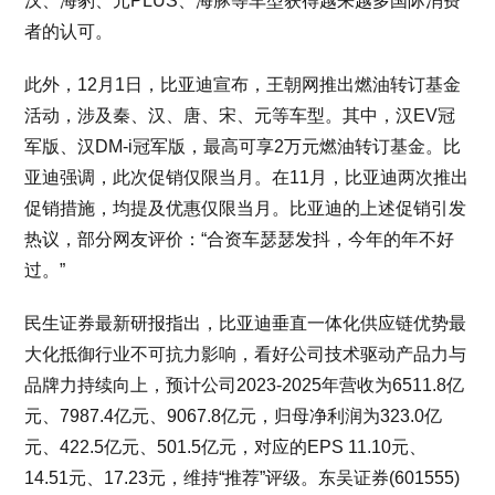
汉、海豹、元PLUS、海豚等车型获得越来越多国际消费
者的认可。
此外，12月1日，比亚迪宣布，王朝网推出燃油转订基金
活动，涉及秦、汉、唐、宋、元等车型。其中，汉EV冠
军版、汉DM-i冠军版，最高可享2万元燃油转订基金。比
亚迪强调，此次促销仅限当月。在11月，比亚迪两次推出
促销措施，均提及优惠仅限当月。比亚迪的上述促销引发
热议，部分网友评价：“合资车瑟瑟发抖，今年的年不好
过。”
民生证券最新研报指出，比亚迪垂直一体化供应链优势最
大化抵御行业不可抗力影响，看好公司技术驱动产品力与
品牌力持续向上，预计公司2023-2025年营收为6511.8亿
元、7987.4亿元、9067.8亿元，归母净利润为323.0亿
元、422.5亿元、501.5亿元，对应的EPS 11.10元、
14.51元、17.23元，维持“推荐”评级。东吴证券(601555)