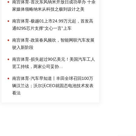
南宫体育-首次东风纳米开放日成功举办 十余
家媒体领略纳米从科技之极到设计之美
南宫体育-极越01上市24.99万元起，首发高
通8295芯片支撑“文心一言”上车
南宫体育-政策春风频吹，智能网联汽车发展
驶入新阶段
南宫体育-损失超过90亿美元！美国汽车工人
罢工持续，两家公司妥协…
南宫体育-汽车早知道丨丰田全球召回100万
辆汉兰达；沃尔沃CEO就固态电池技术发表
看法