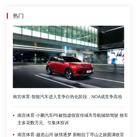
热门
南宫体育-智能汽车进入竞争白热化阶段，NOA成竞争高地
南宫体育-小鹏汽车P5被指虚假宣传城市导航辅助驾驶 致车
主多花数万元、引集体投诉
南宫体育-越览山河 纵情逐梦 新帕拉丁寻山之旅圆满收官