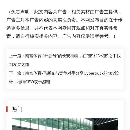
（免责声明：此文内容为广告，相关素材由广告主提供，
广告主对本广告内容的真实性负责。本网发布目的在于传
递更多信息，并不代表本网赞同其观点和对其真实性负
责，请自行核实相关内容。广告内容仅供读者参考。）
上一篇：南宫体育-“开新号”的长安福特，在“变”和“不变”之中找
到发展之路
下一篇：南宫体育-马斯克与竞争对手分享Cybertruck的48V设
计，福特CEO表示感谢
热门