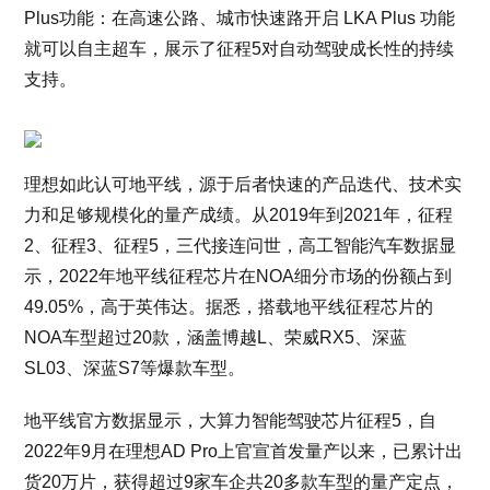
Plus功能：在高速公路、城市快速路开启 LKA Plus 功能
就可以自主超车，展示了征程5对自动驾驶成长性的持续
支持。
理想如此认可地平线，源于后者快速的产品迭代、技术实
力和足够规模化的量产成绩。从2019年到2021年，征程
2、征程3、征程5，三代接连问世，高工智能汽车数据显
示，2022年地平线征程芯片在NOA细分市场的份额占到
49.05%，高于英伟达。据悉，搭载地平线征程芯片的
NOA车型超过20款，涵盖博越L、荣威RX5、深蓝
SL03、深蓝S7等爆款车型。
地平线官方数据显示，大算力智能驾驶芯片征程5，自
2022年9月在理想AD Pro上官宣首发量产以来，已累计出
货20万片，获得超过9家车企共20多款车型的量产定点，