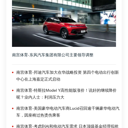
南宫体育-东风汽车集团有限公司主要领导调整
南宫体育-邦迪汽车加大在华战略投资 第四个电动出行创新
中心在上海嘉定正式启动
南宫体育-特斯拉Model Y高性能版涨价！说好的继续降价
呢？业内人士：利润压力大
南宫体育-美国豪华电动汽车商Lucid召回逾千辆豪华电动汽
车，因座椅过热烫伤乘客
南宫体育-考虑到AI和电动汽车需求 日本顶级基金经理拟抢