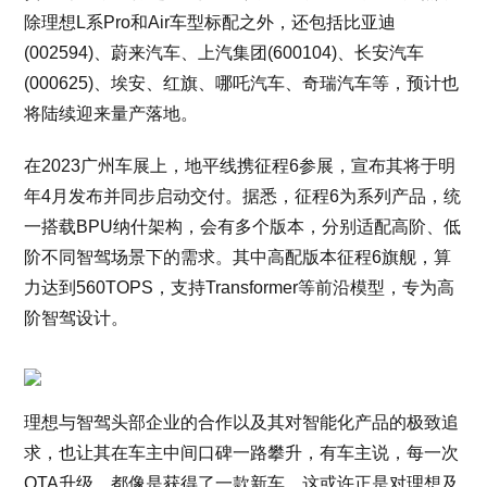
除理想L系Pro和Air车型标配之外，还包括比亚迪
(002594)、蔚来汽车、上汽集团(600104)、长安汽车
(000625)、埃安、红旗、哪吒汽车、奇瑞汽车等，预计也
将陆续迎来量产落地。
在2023广州车展上，地平线携征程6参展，宣布其将于明
年4月发布并同步启动交付。据悉，征程6为系列产品，统
一搭载BPU纳什架构，会有多个版本，分别适配高阶、低
阶不同智驾场景下的需求。其中高配版本征程6旗舰，算
力达到560TOPS，支持Transformer等前沿模型，专为高
阶智驾设计。
理想与智驾头部企业的合作以及其对智能化产品的极致追
求，也让其在车主中间口碑一路攀升，有车主说，每一次
OTA升级，都像是获得了一款新车，这或许正是对理想及