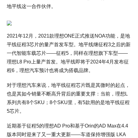
地平线这一合作伙伴。
2021年12月，2021款理想ONE正式推送NOA功能，是地
平线征程3芯片的量产首发车型。地平线继征程3之后的新
一代智能车载芯片——征程5，同样在理想旗下车型——
理想L8 Pro上量产首发。地平线即将于2024年4月发布征
程6，理想汽车预计也将成为搭载品牌。
对于理想汽车来说，地平线征程芯片既是其微时的起点，
也是其如今销量不断高升背后的重要支撑：当前，理想L
系列共有8个SKU；8个SKU里，有5款用的是地平线征程
5芯片。
近期基于征程5的理想AD Pro和基于Orin的AD Max在4.4
版本同时迎来了又一重大更新——车道保持增强版 LKA