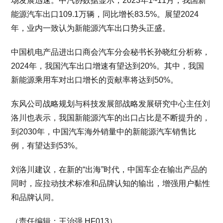
场发展迅速。中汽协数据显示，2023年1~11月，我国新
能源汽车出口109.1万辆，同比增长83.5%。展望2024
年，业内一致认为新能源汽车出口势头正盛。
中国机电产品进出口商会汽车分会秘书长孙晓红分析称，
2024年，我国汽车出口增速有望达到20%。其中，我国
新能源乘用车对出口增长的贡献率将达到50%。
东风公司战略规划与科技发展部战略发展研究中心主任刘
洛川也表示，我国新能源汽车的出口占比是不断提升的，
到2030年，中国汽车海外销量中的新能源汽车销售比
例，有望达到53%。
刘洛川建议，在新的“出海”时代，中国车企在输出产品的
同时，应拉动技术标准和品牌认知的输出，增强用户黏性
和品牌认同。
（责任编辑：王治强 HF013）