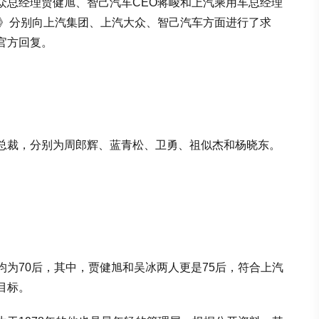
汽大众总经理贾健旭、智己汽车CEO蒋峻和上汽乘用车总经理
闻》分别向上汽集团、上汽大众、智己汽车方面进行了求
官方回复。
总裁，分别为周郎辉、蓝青松、卫勇、祖似杰和杨晓东。
为70后，其中，贾健旭和吴冰两人更是75后，符合上汽
目标。