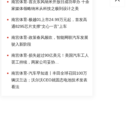
南宫体育-首次东风纳米开放日成功举办 十余
家媒体领略纳米从科技之极到设计之美
南宫体育-极越01上市24.99万元起，首发高
通8295芯片支撑“文心一言”上车
南宫体育-政策春风频吹，智能网联汽车发展
驶入新阶段
南宫体育-损失超过90亿美元！美国汽车工人
罢工持续，两家公司妥协…
南宫体育-汽车早知道丨丰田全球召回100万
辆汉兰达；沃尔沃CEO就固态电池技术发表
看法