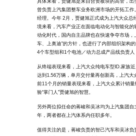
具体来看，贾健旭是来自合资板块的高管，出生
曾负责上汽集团整车业务欧洲市场的开拓工作。
经理。今年 2月，贾健旭正式成为上汽大众
境来看，汽车产业正在面临电动化与智能化的
动化时代，国内自主品牌也在快速争夺市场，
车、上奥迪”的方针，也进行了内部组织架构的
4个车型组和1个电池／动力总成产品线负责
从终端表现来看，上汽大众纯电车型ID.家族近
达到1.56万辆，单月交付量再创新高，上汽大
前11个月的销量表现来看，上汽大众累计销量
验“掌门人”贾健旭的智慧。
另外两位拟任命的蒋峻和吴冰均为上汽集团自主
年，两者都在上汽体系内任职多年。
值得关注的是，蒋峻负责的智己汽车和吴冰负