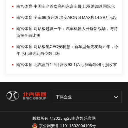
南宫体育-中国车企首次亮相东京车展 比亚迪加速国际化
南宫体育-全车66项升级 埃安AION S MAX售14.99万元起
南宫体育-对话极越夏一平：汽车机器人开辟新战场，与特
斯拉全面比拼
南宫体育-对话极氪CEO安聪慧：新车型领先友商五年，今
年毛利率达到两位数目标
南宫体育-北汽蓝谷1-9月营收93.1亿元 归母净利亏损收窄
下属企业
版权所有 @2023ng28南宫娱乐官网
京公网安备 11011302004105号