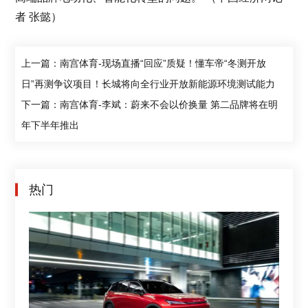
者 张懿）
上一篇：南宫体育-现场直播“回应”质疑！懂车帝“冬测开放
日”再测争议项目！长城将向全行业开放新能源环境测试能力
下一篇：南宫体育-李斌：蔚来不会以价换量 第二品牌将在明
年下半年推出
热门