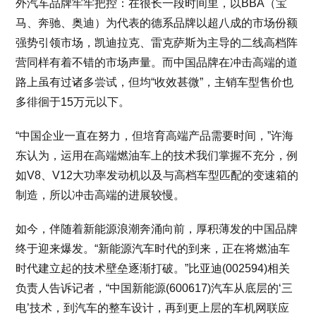
外汽车品牌牢牢把控：在很长一段时间里，以BBA（宝
马、奔驰、奥迪）为代表的德系品牌以超八成的市场份额
强势引领市场，凯迪拉克、雷克萨斯为主导的二线高档阵
营同样有着不错的市场声量。而中国品牌在冲击高端的道
路上虽有过诸多尝试，但均“收效甚微”，主销车型售价也
多徘徊于15万元以下。
“中国企业一直在努力，但培育高端产品需要时间，”许海
东认为，运用在高端燃油车上的技术我们掌握不充分，例
如V8、V12大功率发动机以及与高档车型匹配的变速箱的
制造，所以冲击高端的进展较慢。
如今，伴随着新能源浪潮奔涌向前，厚积薄发的中国品牌
终于迎来爆发。“新能源汽车时代的到来，正在将燃油车
时代建立起的技术壁垒逐渐打破。”比亚迪(002594)相关
负责人告诉记者，“中国新能源(600617)汽车从底层的‘三
电’技术，到汽车的整车设计，再到更上层的车机网联应