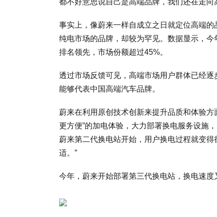
都不好意思说自己是高端品牌，我们还在走向
事实上，像蔚来一样自成立之日就定位高端的
纯电市场的品牌，却较为罕见。数据显示，今
排名领先，市场份额超过45%。
透过市场反馈可见，高端市场用户群体已经逐
能够代表中国高端汽车品牌。
蔚来在利用原创技术创新来提升品质和体验方
更方便”的加电体验，大力部署换电服务设施
蔚来第二代换电站开始，用户换电过程就变得
适。”
今年，蔚来开始部署第三代换电站，换电速度