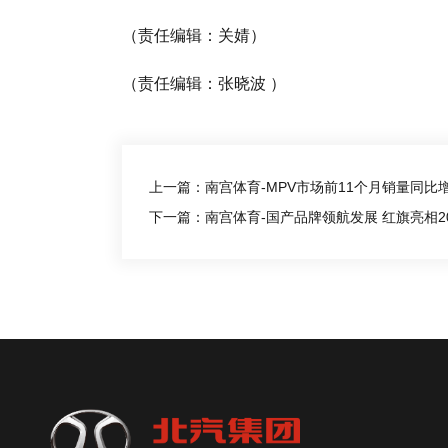
（责任编辑：关婧）
（责任编辑：张晓波 ）
上一篇：南宫体育-MPV市场前11个月销量同比
下一篇：南宫体育-国产品牌领航发展 红旗亮相2