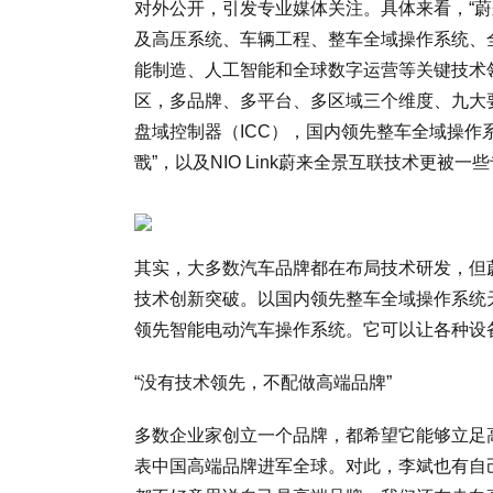
对外公开，引发专业媒体关注。具体来看，“
及高压系统、车辆工程、整车全域操作系统、全景
能制造、人工智能和全球数字运营等关键技术
区，多品牌、多平台、多区域三个维度、九大
盘域控制器（ICC），国内领先整车全域操作系
戬”，以及NIO Link蔚来全景互联技术更被
其实，大多数汽车品牌都在布局技术研发，但
技术创新突破。以国内领先整车全域操作系统天
领先智能电动汽车操作系统。它可以让各种设
“没有技术领先，不配做高端品牌”
多数企业家创立一个品牌，都希望它能够立足
表中国高端品牌进军全球。对此，李斌也有自己