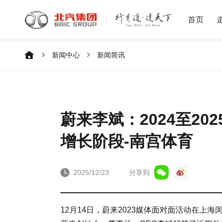
首页
新闻中心
新闻简讯
蔚来李斌：2024至2
增长阶段-南宫体育
2025/12/23
分享到
12月14日，蔚来2023媒体面对面活动在上