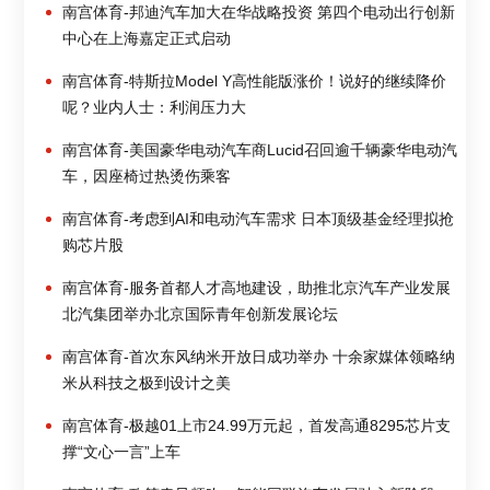
南宫体育-邦迪汽车加大在华战略投资 第四个电动出行创新
中心在上海嘉定正式启动
南宫体育-特斯拉Model Y高性能版涨价！说好的继续降价
呢？业内人士：利润压力大
南宫体育-美国豪华电动汽车商Lucid召回逾千辆豪华电动汽
车，因座椅过热烫伤乘客
南宫体育-考虑到AI和电动汽车需求 日本顶级基金经理拟抢
购芯片股
南宫体育-服务首都人才高地建设，助推北京汽车产业发展
北汽集团举办北京国际青年创新发展论坛
南宫体育-首次东风纳米开放日成功举办 十余家媒体领略纳
米从科技之极到设计之美
南宫体育-极越01上市24.99万元起，首发高通8295芯片支
撑“文心一言”上车