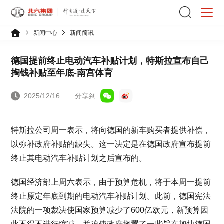
新闻中心
新闻简讯
德国提前终止电动汽车补贴计划，特斯拉宣布自己
掏钱补贴至年底-南宫体育
2025/12/16
分享到
特斯拉公司周一表示，将向德国的新车购买者提供补偿，
以弥补政府补贴的缺失。这一决定是在德国政府宣布提前
终止其电动汽车补贴计划之后宣布的。
德国经济部上周六表示，由于预算危机，将于本周一提前
终止原定年底到期的电动汽车补贴计划。此前，德国宪法
法院的一项裁决使国家预算减少了600亿欧元，新预算因