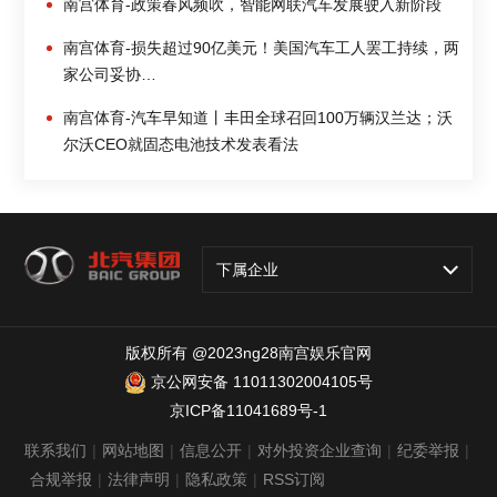
南宫体育-政策春风频吹，智能网联汽车发展驶入新阶段
南宫体育-损失超过90亿美元！美国汽车工人罢工持续，两
家公司妥协…
南宫体育-汽车早知道丨丰田全球召回100万辆汉兰达；沃
尔沃CEO就固态电池技术发表看法
下属企业
版权所有 @2023ng28南宫娱乐官网
京公网安备 11011302004105号
京ICP备11041689号-1
联系我们
|
网站地图
|
信息公开
|
对外投资企业查询
|
纪委举报
|
合规举报
|
法律声明
|
隐私政策
|
RSS订阅