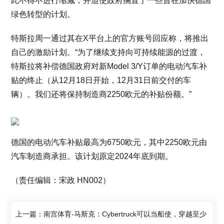
此不得不进行缩减，并迫使政府搁置了一些旨在加快德国
绿色转型的计划。
特斯拉周一通过其在X平台上的官方账号回应称，将推出
自己的激励计划。“为了继续支持向可持续能源的过渡，
特斯拉将补偿德国政府对新Model 3/Y订单的电动汽车补
贴的终止（从12月18日开始，12月31日前交付的车
辆）。我们还将保持制造商2250欧元的补贴份额。”
德国的电动汽车补贴最高为6750欧元，其中2250欧元由
汽车制造商承担。该计划原定2024年底到期。
（责任编辑：宋政 HN002）
上一篇：南宫体育-马斯克：Cybertruck可以当船使，穿越至少