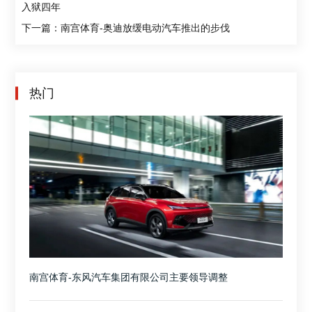
入狱四年
下一篇：南宫体育-奥迪放缓电动汽车推出的步伐
热门
南宫体育-东风汽车集团有限公司主要领导调整