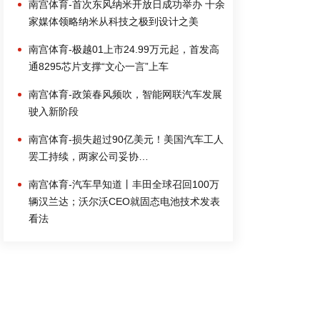
南宫体育-首次东风纳米开放日成功举办 十余
家媒体领略纳米从科技之极到设计之美
南宫体育-极越01上市24.99万元起，首发高
通8295芯片支撑“文心一言”上车
南宫体育-政策春风频吹，智能网联汽车发展
驶入新阶段
南宫体育-损失超过90亿美元！美国汽车工人
罢工持续，两家公司妥协…
南宫体育-汽车早知道丨丰田全球召回100万
辆汉兰达；沃尔沃CEO就固态电池技术发表
看法