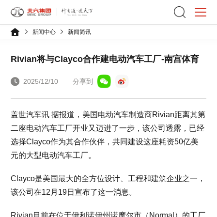
新闻中心
新闻简讯
Rivian将与Clayco合作建电动汽车工厂-南宫体育
2025/12/10
分享到
盖世汽车讯 据报道，美国电动汽车制造商Rivian距离其第
二座电动汽车工厂开业又迈进了一步，该公司透露，已经
选择Clayco作为其合作伙伴，共同建设这座耗资50亿美
元的大型电动汽车工厂。
Clayco是美国最大的全方位设计、工程和建筑企业之一，
该公司在12月19日宣布了这一消息。
Rivian目前在位于伊利诺伊州诺摩尔市（Normal）的工厂