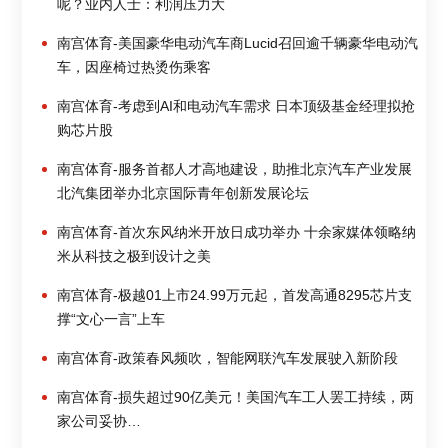
呢？业内人士：利润压力大
南宫体育-美国豪华电动汽车商Lucid召回逾千辆豪华电动汽
车，因座椅过热烫伤乘客
南宫体育-考虑到AI和电动汽车需求 日本顶级基金经理拟抢
购芯片股
南宫体育-服务首都人才高地建设，助推北京汽车产业发展
北汽集团举办北京国际青年创新发展论坛
南宫体育-首次东风纳米开放日成功举办 十余家媒体领略纳
米从科技之极到设计之美
南宫体育-极越01上市24.99万元起，首发高通8295芯片支
撑“文心一言”上车
南宫体育-政策春风频吹，智能网联汽车发展驶入新阶段
南宫体育-损失超过90亿美元！美国汽车工人罢工持续，两
家公司妥协…