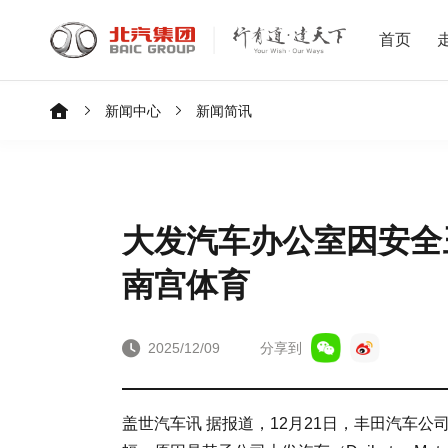
首页
新闻中心
新闻简讯
大发汽车办公室因安全
南宫体育
2025/12/09
分享到
盖世汽车讯 据报道，12月21日，丰田汽车公司（T