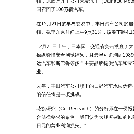
幅，原因是其子公司大发汽车（Daihatsu 
国召回了100万辆汽车。
在12月21日的早盘交易中，丰田汽车公司的股
幅。截至东京时间上午9点31分，该股下跌4.1
12月21日上午，日本国土交通省突击搜查了
操纵碰撞安全测试结果，且最早可追溯到198
达汽车和斯巴鲁等多个主要品牌提供汽车和零
业。
去年，丰田汽车公司旗下的日野汽车承认伪造
的信任将是一项挑战。
花旗研究（Citi Research）的分析师
合法律要求的案例，我们认为大规模召回的风
日元的营业利润损失。”