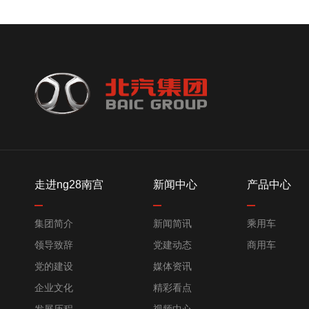
走进ng28南宫
新闻中心
产品中心
集团简介
新闻简讯
乘用车
领导致辞
党建动态
商用车
党的建设
媒体资讯
企业文化
精彩看点