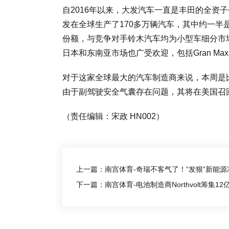
自2016年以来，大发汽车一直是丰田的全资子
发在全球生产了170多万辆汽车，其中约一半是
份额，与竞争对手铃木汽车均为小型车细分市
日本和东南亚市场也广受欢迎，包括Gran Max皮
对于这家全球最大的汽车制造商来说，本周是比
由于副驾驶安全气囊存在问题，其将在美国召回
（责任编辑：宋政 HN002）
上一篇：南宫体育-奇瑞不客气了！“发狠”新能源
下一篇：南宫体育-电池制造商Northvolt筹集