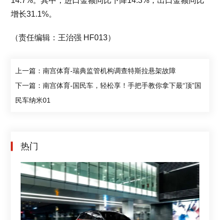
14.7%。其中，进口金额同比下降14.3%，出口金额同比
增长31.1%。
（责任编辑：王治强 HF013）
上一篇：南宫体育-瑞典监管机构调查特斯拉悬架故障
下一篇：南宫体育-国民车，轻松享！手把手教你拿下最“顶”国
民车纳米01
热门