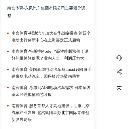
南宫体育-东风汽车集团有限公司主要领导调
整
南宫体育-邦迪汽车加大在华战略投资 第四个
电动出行创新中心在上海嘉定正式启动
南宫体育-特斯拉Model Y高性能版涨价！说
好的继续降价呢？业内人士：利润压力大
南宫体育-美国豪华电动汽车商Lucid召回逾千
辆豪华电动汽车，因座椅过热烫伤乘客
南宫体育-考虑到AI和电动汽车需求 日本顶级
基金经理拟抢购芯片股
南宫体育-服务首都人才高地建设，助推北京
汽车产业发展 北汽集团举办北京国际青年创
新发展论坛