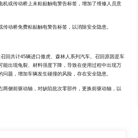
电机或传动桥上未粘贴触电警告标签，增加了维修人员意
或传动桥免费粘贴触电警告标签，以消除安全隐患。
扩大召回共计45辆进口傲虎、森林人系列汽车。召回原因是车
可能出现龟裂、材料强度下降，导致在使用过程中出现万
的问题，增加车辆发生碰撞的风险，存在安全隐患。
右两侧前驱动轴，对缺陷批次零部件，更换前驱动轴，以