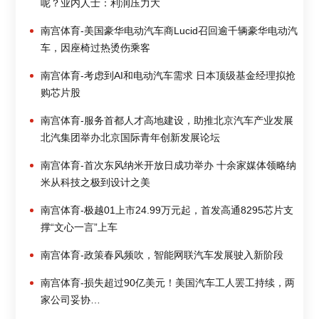
呢？业内人士：利润压力大
南宫体育-美国豪华电动汽车商Lucid召回逾千辆豪华电动汽
车，因座椅过热烫伤乘客
南宫体育-考虑到AI和电动汽车需求 日本顶级基金经理拟抢
购芯片股
南宫体育-服务首都人才高地建设，助推北京汽车产业发展
北汽集团举办北京国际青年创新发展论坛
南宫体育-首次东风纳米开放日成功举办 十余家媒体领略纳
米从科技之极到设计之美
南宫体育-极越01上市24.99万元起，首发高通8295芯片支
撑“文心一言”上车
南宫体育-政策春风频吹，智能网联汽车发展驶入新阶段
南宫体育-损失超过90亿美元！美国汽车工人罢工持续，两
家公司妥协…