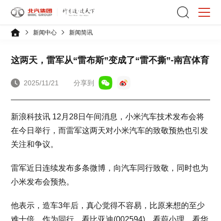
新闻中心
新闻简讯
这两天，雷军从“雷布斯”变成了“雷不撕”-南宫体育
2025/11/21
分享到
新浪科技讯 12月28日午间消息，小米汽车技术发布会将
在今日举行，而雷军这两天对小米汽车的致敬预热也引发
关注和争议。
雷军近日连续发布多条微博，向汽车同行致敬，同时也为
小米发布会预热。
他表示，造车3年后，真心觉得不容易，比原来想的至少
难十倍。作为同行，看比亚迪(002594)，看蔚小理，看华