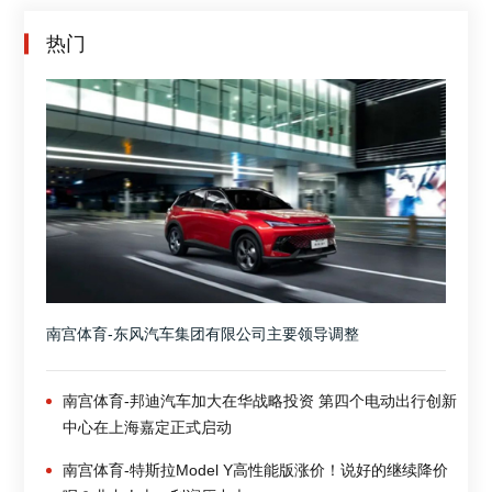
热门
南宫体育-东风汽车集团有限公司主要领导调整
南宫体育-邦迪汽车加大在华战略投资 第四个电动出行创新
中心在上海嘉定正式启动
南宫体育-特斯拉Model Y高性能版涨价！说好的继续降价