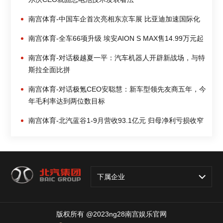
南宫体育-中国车企首次亮相东京车展 比亚迪加速国际化
南宫体育-全车66项升级 埃安AION S MAX售14.99万元起
南宫体育-对话极越夏一平：汽车机器人开辟新战场，与特
斯拉全面比拼
南宫体育-对话极氪CEO安聪慧：新车型领先友商五年，今
年毛利率达到两位数目标
南宫体育-北汽蓝谷1-9月营收93.1亿元 归母净利亏损收窄
下属企业
版权所有 @2023ng28南宫娱乐官网