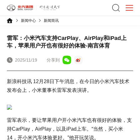
新闻中心
新闻简讯
雷军：小米汽车支持CarPlay、AirPlay和iPad上
车，苹果用户开也有很好的体验-南宫体育
2025/11/19
分享到
新浪科技讯 12月28日下午消息，在今日的小米汽车技术
发布会上，小米董事长雷军发表演讲。
雷军表示，要让苹果用户开小米汽车也有很好的体验，支
持CarPlay，AirPlay，以及iPad上车。“当然，买小米
14，开小米汽车体验更好。”他开玩笑说。