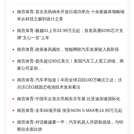
南宫体育-首次东风纳米开放日成功举办 十余家媒体领略纳
米从科技之极到设计之美
南宫体育-极越01上市24.99万元起，首发高通8295芯片支
撑“文心一言”上车
南宫体育-政策春风频吹，智能网联汽车发展驶入新阶段
南宫体育-损失超过90亿美元！美国汽车工人罢工持续，两
家公司妥协…
南宫体育-汽车早知道丨丰田全球召回100万辆汉兰达；沃
尔沃CEO就固态电池技术发表看法
南宫体育-中国车企首次亮相东京车展 比亚迪加速国际化
南宫体育-全车66项升级 埃安AION S MAX售14.99万元起
南宫体育-对话极越夏一平：汽车机器人开辟新战场，与特
斯拉全面比拼