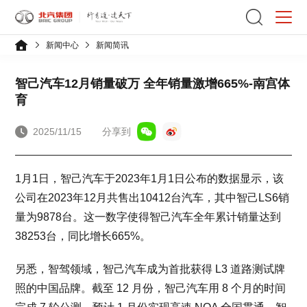
新闻中心
新闻简讯
智己汽车12月销量破万 全年销量激增665%-南宫体
育
2025/11/15
分享到
1月1日，智己汽车于2023年1月1日公布的数据显示，该
公司在2023年12月共售出10412台汽车，其中智己LS6销
量为9878台。这一数字使得智己汽车全年累计销量达到
38253台，同比增长665%。
另悉，智驾领域，智己汽车成为首批获得 L3 道路测试牌
照的中国品牌。截至 12 月份，智己汽车用 8 个月的时间