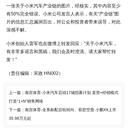
一张关于小米汽车产业链的图片，经核实，其中内容至少
有50%完全错误。小米公司发言人表示，有关“产业链”图
片的信息汇总漏洞百出，对公众和投资者带来误导，对此
深感不解。
小米创始人雷军也在微博上转发回应：“关于小米汽车，
有非常多谣言和黑稿，我们会及时澄清。请大家帮忙转
发！”
（责任编辑：宋政 HN002）
上一篇：南宫体育-小米汽车启动17城招募计划 直营+经销模式
打造“1+N”销售网络
下一篇：南宫体育-全系标配后轮转向、双腔空悬 小鹏X9上市
35.98万元起