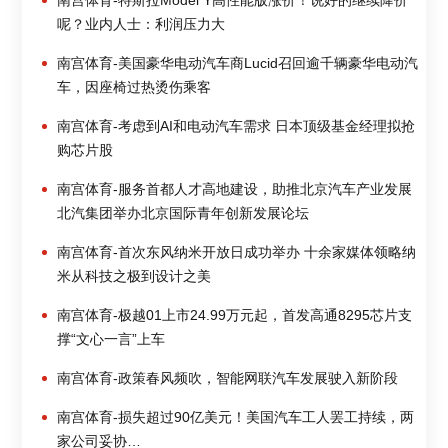
南宫体育-特斯拉Model Y高性能版涨价！说好的继续降价
呢？业内人士：利润压力大
南宫体育-美国豪华电动汽车商Lucid召回逾千辆豪华电动汽
车，因座椅过热烫伤乘客
南宫体育-考虑到AI和电动汽车需求 日本顶级基金经理拟抢
购芯片股
南宫体育-服务首都人才高地建设，助推北京汽车产业发展
北汽集团举办北京国际青年创新发展论坛
南宫体育-首次东风纳米开放日成功举办 十余家媒体领略纳
米从科技之极到设计之美
南宫体育-极越01上市24.99万元起，首发高通8295芯片支
撑“文心一言”上车
南宫体育-政策春风频吹，智能网联汽车发展驶入新阶段
南宫体育-损失超过90亿美元！美国汽车工人罢工持续，两
家公司妥协…