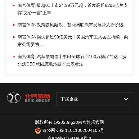
南宫体育-极越01上市24.99万元起，首发高通8295芯片支
撑“文心一言”上车
南宫体育-政策春风频吹，智能网联汽车发展驶入新阶段
南宫体育-损失超过90亿美元！美国汽车工人罢工持续，两
家公司妥协…
南宫体育-汽车早知道丨丰田全球召回100万辆汉兰达；沃
尔沃CEO就固态电池技术发表看法
下属企业
版权所有 @2023ng28南宫娱乐官网
京公网安备 11011302004105号
京ICP备11041689号-1