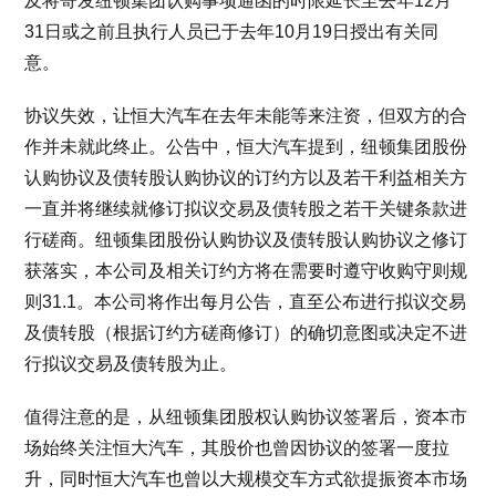
及将寄发纽顿集团认购事项通函的时限延长至去年12月
31日或之前且执行人员已于去年10月19日授出有关同
意。
协议失效，让恒大汽车在去年未能等来注资，但双方的合
作并未就此终止。公告中，恒大汽车提到，纽顿集团股份
认购协议及债转股认购协议的订约方以及若干利益相关方
一直并将继续就修订拟议交易及债转股之若干关键条款进
行磋商。纽顿集团股份认购协议及债转股认购协议之修订
获落实，本公司及相关订约方将在需要时遵守收购守则规
则31.1。本公司将作出每月公告，直至公布进行拟议交易
及债转股（根据订约方磋商修订）的确切意图或决定不进
行拟议交易及债转股为止。
值得注意的是，从纽顿集团股权认购协议签署后，资本市
场始终关注恒大汽车，其股价也曾因协议的签署一度拉
升，同时恒大汽车也曾以大规模交车方式欲提振资本市场