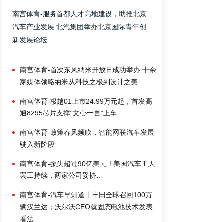
南宫体育-服务首都人才高地建设，助推北京
汽车产业发展 北汽集团举办北京国际青年创
新发展论坛
南宫体育-首次东风纳米开放日成功举办 十余
家媒体领略纳米从科技之极到设计之美
南宫体育-极越01上市24.99万元起，首发高
通8295芯片支撑“文心一言”上车
南宫体育-政策春风频吹，智能网联汽车发展
驶入新阶段
南宫体育-损失超过90亿美元！美国汽车工人
罢工持续，两家公司妥协…
南宫体育-汽车早知道丨丰田全球召回100万
辆汉兰达；沃尔沃CEO就固态电池技术发表
看法