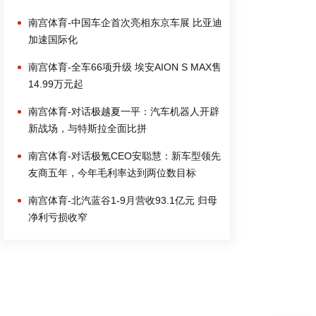
南宫体育-中国车企首次亮相东京车展 比亚迪
加速国际化
南宫体育-全车66项升级 埃安AION S MAX售
14.99万元起
南宫体育-对话极越夏一平：汽车机器人开辟
新战场，与特斯拉全面比拼
南宫体育-对话极氪CEO安聪慧：新车型领先
友商五年，今年毛利率达到两位数目标
南宫体育-北汽蓝谷1-9月营收93.1亿元 归母
净利亏损收窄