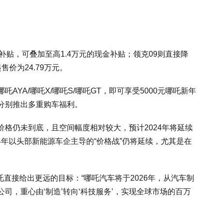
新年补贴，可叠加至高1.4万元的现金补贴；领克09则直接降
价为24.79万元。
YA/哪吒X/哪吒S/哪吒GT，即可享受5000元哪吒新年
分别推出多重购车福利。
格仍未到底，且空间幅度相对较大，预计2024年将延续
24年以头部新能源车企主导的“价格战”仍将延续，尤其是在
哪吒直接给出更远的目标：“哪吒汽车将于2026年，从汽车制
司，重心由‘制造’转向‘科技服务’，实现全球市场的百万