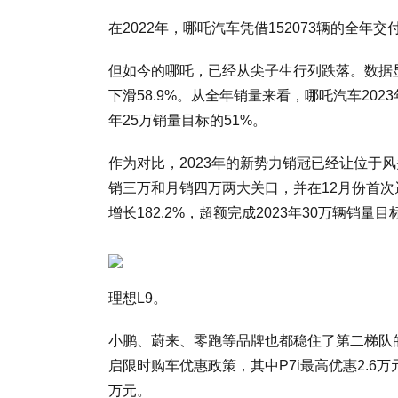
在2022年，哪吒汽车凭借152073辆的全年
但如今的哪吒，已经从尖子生行列跌落。数据显示
下滑58.9%。从全年销量来看，哪吒汽车2023年
年25万销量目标的51%。
作为对比，2023年的新势力销冠已经让位于
销三万和月销四万两大关口，并在12月份首次达
增长182.2%，超额完成2023年30万辆销量
理想L9。
小鹏、蔚来、零跑等品牌也都稳住了第二梯队的
启限时购车优惠政策，其中P7i最高优惠2.6万
万元。