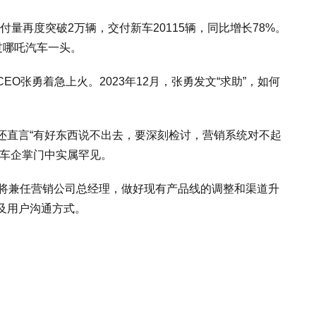
付量再度突破2万辆，交付新车20115辆，同比增长78%。
压过哪吒汽车一头。
O张勇着急上火。2023年12月，张勇发文“求助”，如何
还直言“有好东西说不出去，要深刻检讨，营销系统对不起
在车企掌门中实属罕见。
他将兼任营销公司总经理，做好现有产品线的调整和渠道升
及用户沟通方式。