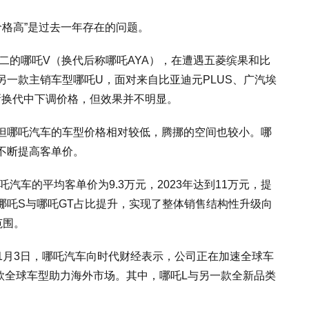
品价格高”是过去一年存在的问题。
之二的哪吒V（换代后称哪吒AYA），在遭遇五菱缤果和比
占。另一款主销车型哪吒U，面对来自比亚迪元PLUS、广汽埃
更新换代中下调价格，但效果并不明显。
但哪吒汽车的车型价格相对较低，腾挪的空间也较小。哪
不断提高客单价。
汽车的平均客单价为9.3万元，2023年达到11万元，提
哪吒S与哪吒GT占比提升，实现了整体销售结构性升级向
范围。
1月3日，哪吒汽车向时代财经表示，公司正在加速全球车
4款全球车型助力海外市场。其中，哪吒L与另一款全新品类