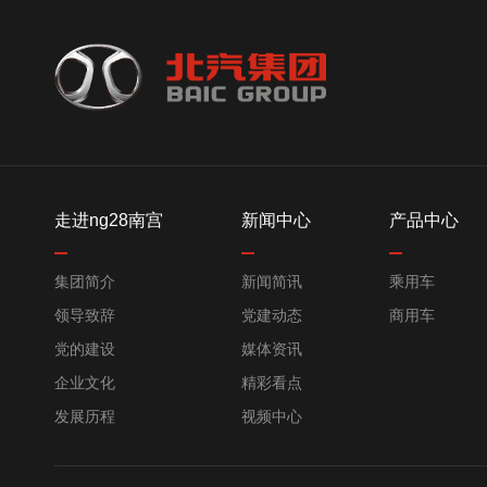
走进ng28南宫
新闻中心
产品中心
集团简介
新闻简讯
乘用车
领导致辞
党建动态
商用车
党的建设
媒体资讯
企业文化
精彩看点
发展历程
视频中心