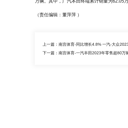
万辆。其中，广汽本田终端累计销量为62.05
（责任编辑：董萍萍 ）
上一篇：南宫体育-同比增长4.8% 一汽-大众202
下一篇：南宫体育-一汽丰田2023年零售超80