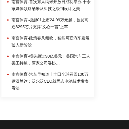
南宫体育-首次东风纳米开放日成功举办 十余
家媒体领略纳米从科技之极到设计之美
南宫体育-极越01上市24.99万元起，首发高
通8295芯片支撑“文心一言”上车
南宫体育-政策春风频吹，智能网联汽车发展
驶入新阶段
南宫体育-损失超过90亿美元！美国汽车工人
罢工持续，两家公司妥协…
南宫体育-汽车早知道丨丰田全球召回100万
辆汉兰达；沃尔沃CEO就固态电池技术发表
看法