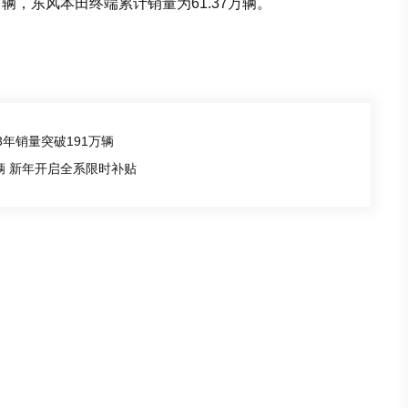
万辆，东风本田终端累计销量为61.37万辆。
3年销量突破191万辆
万辆 新年开启全系限时补贴