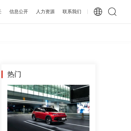
任
信息公开
人力资源
联系我们
热门