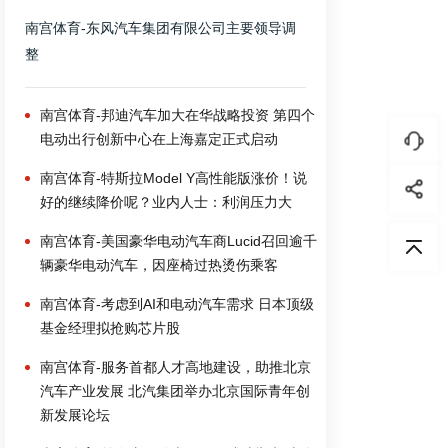
南宫体育-东风汽车集团有限公司主要领导调
整
南宫体育-邦迪汽车加大在华战略投资 第四个
电动出行创新中心在上海嘉定正式启动
南宫体育-特斯拉Model Y高性能版涨价！说
好的继续降价呢？业内人士：利润压力大
南宫体育-美国豪华电动汽车商Lucid召回逾千
辆豪华电动汽车，因座椅过热烫伤乘客
南宫体育-考虑到AI和电动汽车需求 日本顶级
基金经理拟抢购芯片股
南宫体育-服务首都人才高地建设，助推北京
汽车产业发展 北汽集团举办北京国际青年创
新发展论坛