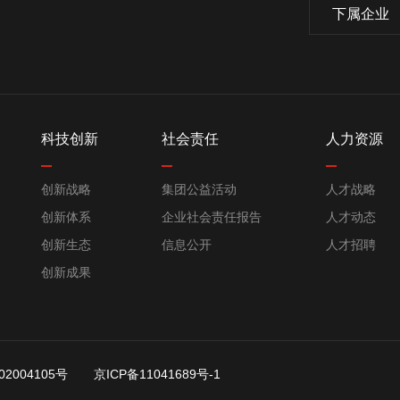
下属企业
科技创新
社会责任
人力资源
创新战略
集团公益活动
人才战略
创新体系
企业社会责任报告
人才动态
创新生态
信息公开
人才招聘
创新成果
2004105号
京ICP备11041689号-1