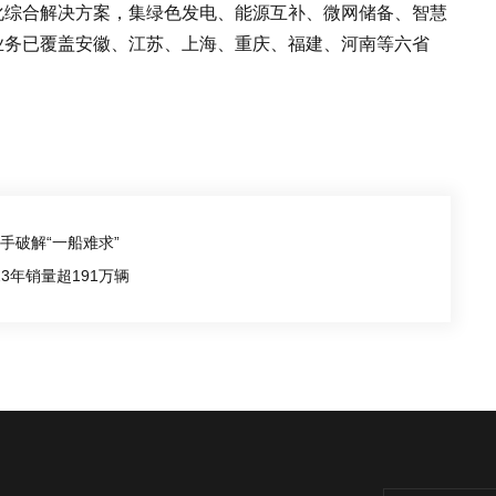
体化综合解决方案，集绿色发电、能源互补、微网储备、智慧
业务已覆盖安徽、江苏、上海、重庆、福建、河南等六省
手破解“一船难求”
3年销量超191万辆