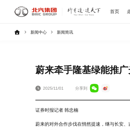
首页
新闻中心
新闻简讯
蔚来牵手隆基绿能推广
2025/11/01
分享到
证券时报记者 韩忠楠
蔚来的对外合作步伐在悄然提速，继与长安、