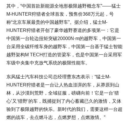
其中，“中国首款新能源全地形极限越野概念车”——猛士
M-HUNTER狩猎者全球首发，预售价368万元起，号
称“北京车展最贵的中国越野车”。据介绍，猛士M-
HUNTER狩猎者开创了豪华越野赛道的多项第一：它是
中国第一台轮边扭矩突破20000N·m的越野车，中国第一
台采用全碳纤维车身的越野车，中国第一台基于猛士智能
越野架构M TECH打造的管梁车，也是中国第一台采用军
车级中央集中充放气系统的极限性能车。
东风猛士汽车科技公司总经理曹东杰表示：“猛士M-
HUNTER狩猎者是一台让人热血澎湃的车，从莽原到山
林，从沙漠到荒野，全域征服，磅礴向前！它是一台‘猎
心’又‘猎野’的车，既捕捉到了内心蓄藏已久的激情，又体
验到了极限越野的快乐。新时代的我们，需要这样一台超
燃的战车，去点燃斗志，点燃梦想，点燃激情。”