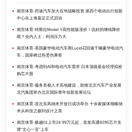
南宫体育-邦迪汽车加大在华战略投资 第四个电动出行创新
中心在上海嘉定正式启动
南宫体育-特斯拉Model Y高性能版涨价！说好的继续降价
呢？业内人士：利润压力大
南宫体育-美国豪华电动汽车商Lucid召回逾千辆豪华电动汽
车，因座椅过热烫伤乘客
南宫体育-考虑到AI和电动汽车需求 日本顶级基金经理拟抢
购芯片股
南宫体育-服务首都人才高地建设，助推北京汽车产业发展
北汽集团举办北京国际青年创新发展论坛
南宫体育-首次东风纳米开放日成功举办 十余家媒体领略纳
米从科技之极到设计之美
南宫体育-极越01上市24.99万元起，首发高通8295芯片支
撑“文心一言”上车