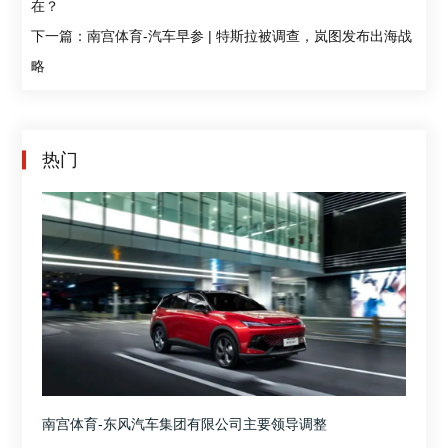
在？
下一篇：南宫体育-汽车早参 | 特斯拉被调查，岚图发布出海战
略
热门
南宫体育-东风汽车集团有限公司主要领导调整