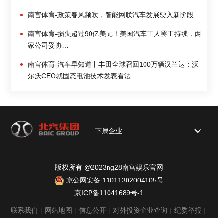
南宫体育-政策春风频吹，智能网联汽车发展驶入新阶段
南宫体育-损失超过90亿美元！美国汽车工人罢工持续，两
家公司妥协…
南宫体育-汽车早知道丨丰田全球召回100万辆汉兰达；沃
尔沃CEO就固态电池技术发表看法
下属企业
版权所有 @2023ng28南宫娱乐官网
京公网安备 11011302004105号
京ICP备11041689号-1
联系我们
|
网站地图
|
信息公开
|
对外投资企业查询
|
纪委举报
|