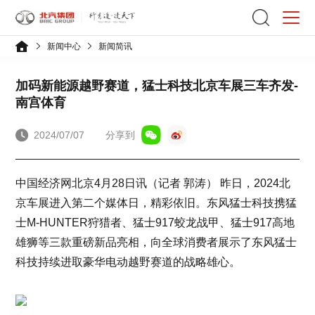
新闻中心
新闻简讯
加码新能源越野赛道，猛士科技北京车展三车齐发-
南宫体育
2024/07/07
分享到
中国经济网北京4月28日讯（记者 郭涛） 昨日，2024北
京车展进入第二个媒体日，精彩依旧。东风猛士科技携猛
士M-HUNTER狩猎者、猛士917蛟龙战甲、猛士917高地
雄狮等三款重磅新品亮相，向全球消费者展示了东风猛士
科技持续进取豪华电动越野赛道的战略雄心。