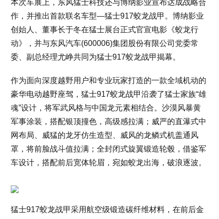
本次车展上，东风猛士科技还与博纳影业宣布达成战略合
作，并推出首款联名车型—猛士917蛟龙战甲。博纳影业
创始人、董事长于冬在猛士展台正式官宣电影《蛟龙行
动》，并与东风汽车(600006)集团股份有限公司党委常
委、副总经理尤峥共同为猛士917蛟龙战甲揭幕。
作为面向深度越野用户和专业玩家打造的一款全域机动的
豪华电动越野座驾，猛士917蛟龙战甲沿袭了猛士家族“雄
魂”设计，将军武风格与中国龙元素相结合。沙漠风暴黄
军事涂装，搭配银顶撞色，高级感拉满；威严的直瀑式中
网布局、威猛的龙牙仿生造型、威风的龙鳞式机盖通风
罩，将前脸战斗值拉满；全封闭式旋翼锻造轮毂，借鉴军
车设计，搭配前后宽体轮眉，宛如蛟龙出海，破浪逐波。
猛士917蛟龙战甲采用航空级锻造碳纤维材料，在前后金