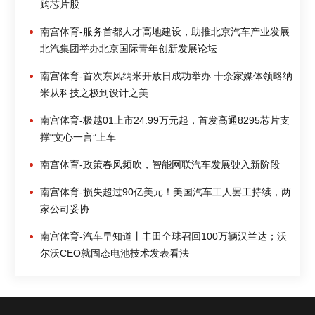
购芯片股
南宫体育-服务首都人才高地建设，助推北京汽车产业发展
北汽集团举办北京国际青年创新发展论坛
南宫体育-首次东风纳米开放日成功举办 十余家媒体领略纳
米从科技之极到设计之美
南宫体育-极越01上市24.99万元起，首发高通8295芯片支
撑“文心一言”上车
南宫体育-政策春风频吹，智能网联汽车发展驶入新阶段
南宫体育-损失超过90亿美元！美国汽车工人罢工持续，两
家公司妥协…
南宫体育-汽车早知道丨丰田全球召回100万辆汉兰达；沃
尔沃CEO就固态电池技术发表看法