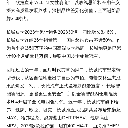
年，欧拉宣布“ALL IN 女性赛道”，以底线思维和长期主义
探索高质量发展路线，深耕品牌差异化价值，全面进阶品
牌2.0时代。
长城皮卡2023年累计销售202330辆，同比增长8.46%，
长城皮卡连续26年销量第一，国内终端市占率近50%。作
为首个突破50万辆的中国高端皮卡品牌，长城炮更是已累
计40个月销量超万辆，蝉联中国皮卡销量冠军。
回顾过去的一年，面对时代变革的风口，长城汽车坚定转
型步伐，从容自信地走出了自己的节拍。随着森林生态成
果的爆发，3月，长城汽车正式发布新能源宣言：“长城智
能新能源，更省更远更安全”，并以全新智能四驱电混技
术Hi4开启了全民电四驱时代。这一年，长城汽车旗下哈
弗、魏牌、欧拉、坦克、长城炮五大品牌共发布哈弗枭龙
MAX、哈弗猛龙、魏牌蓝山DHT PHEV、魏牌高山
MPV、2023款欧拉好猫、坦克400 Hi4-T、山海炮PHEV