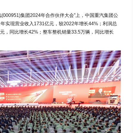
(000951)集团2024年合作伙伴大会”上，中国重汽集团公
全年实现营业收入1731亿元，较2022年增长44%；利润总
亿元，同比增长42%；整车整机销量33.5万辆，同比增长