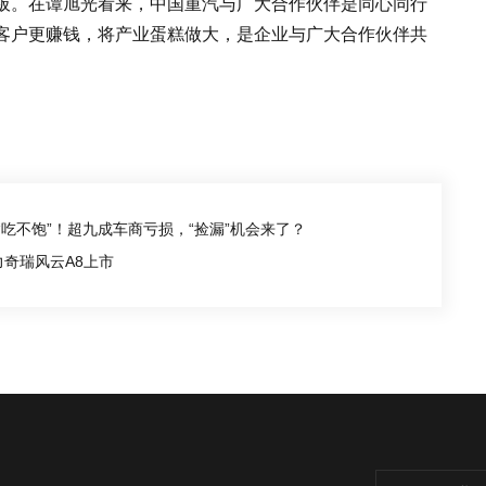
板。在谭旭光看来，中国重汽与广大合作伙伴是同心同行
客户更赚钱，将产业蛋糕做大，是企业与广大合作伙伴共
“吃不饱”！超九成车商亏损，“捡漏”机会来了？
力奇瑞风云A8上市