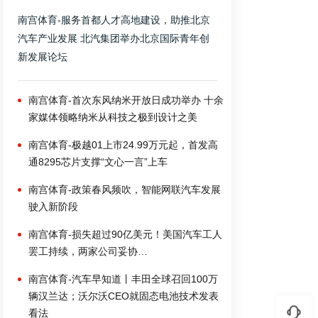
南宫体育-服务首都人才高地建设，助推北京
汽车产业发展 北汽集团举办北京国际青年创
新发展论坛
南宫体育-首次东风纳米开放日成功举办 十余
家媒体领略纳米从科技之极到设计之美
南宫体育-极越01上市24.99万元起，首发高
通8295芯片支撑“文心一言”上车
南宫体育-政策春风频吹，智能网联汽车发展
驶入新阶段
南宫体育-损失超过90亿美元！美国汽车工人
罢工持续，两家公司妥协…
南宫体育-汽车早知道丨丰田全球召回100万
辆汉兰达；沃尔沃CEO就固态电池技术发表
看法