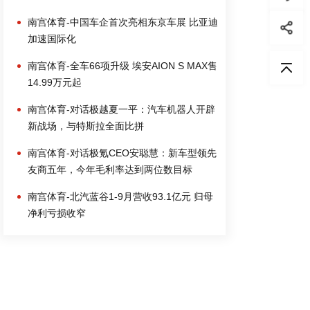
南宫体育-中国车企首次亮相东京车展 比亚迪
加速国际化
南宫体育-全车66项升级 埃安AION S MAX售
14.99万元起
南宫体育-对话极越夏一平：汽车机器人开辟
新战场，与特斯拉全面比拼
南宫体育-对话极氪CEO安聪慧：新车型领先
友商五年，今年毛利率达到两位数目标
南宫体育-北汽蓝谷1-9月营收93.1亿元 归母
净利亏损收窄