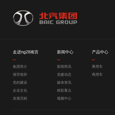
走进ng28南宫
新闻中心
产品中心
集团简介
新闻简讯
乘用车
领导致辞
党建动态
商用车
党的建设
媒体资讯
企业文化
精彩看点
发展历程
视频中心