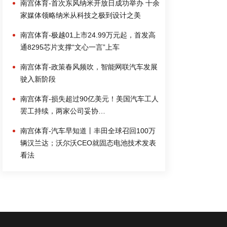
南宫体育-首次东风纳米开放日成功举办 十余
家媒体领略纳米从科技之极到设计之美
南宫体育-极越01上市24.99万元起，首发高
通8295芯片支撑“文心一言”上车
南宫体育-政策春风频吹，智能网联汽车发展
驶入新阶段
南宫体育-损失超过90亿美元！美国汽车工人
罢工持续，两家公司妥协…
南宫体育-汽车早知道丨丰田全球召回100万
辆汉兰达；沃尔沃CEO就固态电池技术发表
看法