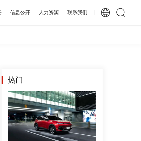
任
信息公开
人力资源
联系我们
热门