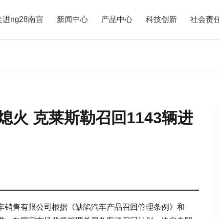
走进ng28南宫
新闻中心
产品中心
科技创新
社会责
火 克莱斯勒召回1143辆进
)汽车销售有限公司根据《缺陷汽车产品召回管理条例》和