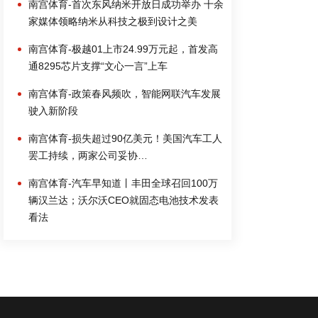
南宫体育-首次东风纳米开放日成功举办 十余
家媒体领略纳米从科技之极到设计之美
南宫体育-极越01上市24.99万元起，首发高
通8295芯片支撑“文心一言”上车
南宫体育-政策春风频吹，智能网联汽车发展
驶入新阶段
南宫体育-损失超过90亿美元！美国汽车工人
罢工持续，两家公司妥协…
南宫体育-汽车早知道丨丰田全球召回100万
辆汉兰达；沃尔沃CEO就固态电池技术发表
看法