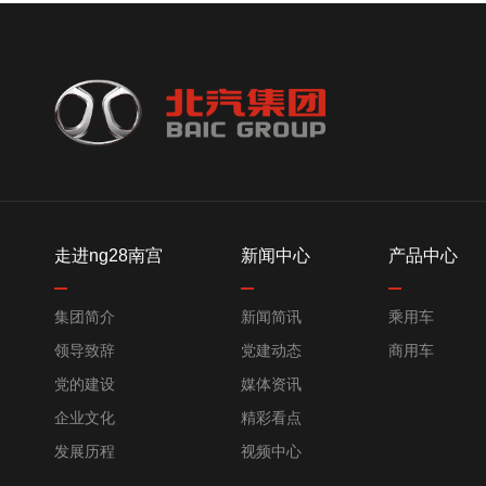
走进ng28南宫
新闻中心
产品中心
集团简介
新闻简讯
乘用车
领导致辞
党建动态
商用车
党的建设
媒体资讯
企业文化
精彩看点
发展历程
视频中心