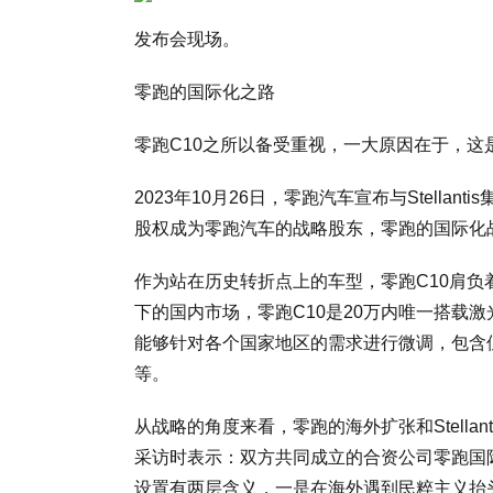
发布会现场。
零跑的国际化之路
零跑C10之所以备受重视，一大原因在于，这
2023年10月26日，零跑汽车宣布与Stella
股权成为零跑汽车的战略股东，零跑的国际化
作为站在历史转折点上的车型，零跑C10肩
下的国内市场，零跑C10是20万内唯一搭载激
能够针对各个国家地区的需求进行微调，包含
等。
从战略的角度来看，零跑的海外扩张和Stella
采访时表示：双方共同成立的合资公司零跑国际，S
设置有两层含义，一是在海外遇到民粹主义抬头时，