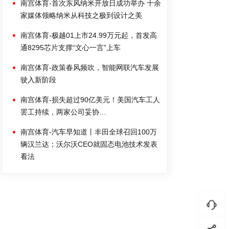
南宫体育-首次东风纳米开放日成功举办 十余
家媒体领略纳米从科技之极到设计之美
南宫体育-极越01上市24.99万元起，首发高
通8295芯片支撑“文心一言”上车
南宫体育-政策春风频吹，智能网联汽车发展
驶入新阶段
南宫体育-损失超过90亿美元！美国汽车工人
罢工持续，两家公司妥协…
南宫体育-汽车早知道丨丰田全球召回100万
辆汉兰达；沃尔沃CEO就固态电池技术发表
看法