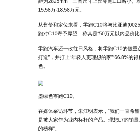
距为2825mm，三围尺寸上比零跑C11略小。增
15.58万-18.58万元。
从售价和定位来看，零跑C10将与比亚迪(0025
跑对C10寄予厚望，称其是“50万元以内品价
零跑汽车还一改往日风格，将零跑C10的侧重
打造”，并打上“年轻人更理想的家”“66.8%
色。
墨绿色零跑C10。
在媒体采访环节，朱江明表示，“我们一直希望C
是被大家作为业内标杆的产品。理想L7的销
的榜样”。