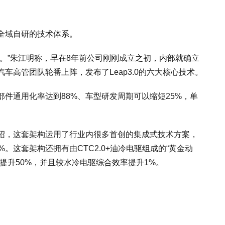
全域自研的技术体系。
。”朱江明称，早在8年前公司刚刚成立之初，内部就确立
车高管团队轮番上阵，发布了Leap3.0的六大核心技术。
件通用化率达到88%、车型研发周期可以缩短25%，单
绍，这套架构运用了行业内很多首创的集成式技术方案，
%。这套架构还拥有由CTC2.0+油冷电驱组成的“黄金动
提升50%，并且较水冷电驱综合效率提升1%。