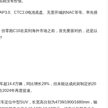
说就没有价值。
3.0、CTC2.0电池底盘、无需开城的NAC等等。率先搭
。
V”，但零跑C10在卖到海外市场之前，首先要面对的，还是以
？
车超14.4万辆，同比增长29%，但未能达成此前制定的20
2024年再度提速。
位中型SUV，长宽高分别为4739/1900/1680mm，轴