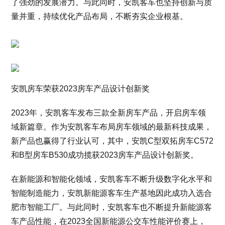
了强劲的发展潜力。与此同时，安凯客车也坚持创新与质
量并重，持续优化产品布局，不断夯实企业根基。
安凯房车荣获2023房车产品设计创新奖
2023年，安凯客车发布三款全新房车产品，开启房车领
域新篇章。作为安凯客车布局房车领域的最新科技成果，
新产品也赢得了行业认可，其中，安凯C型双拓房车C572
和B型房车B530成功揽获2023房车产品设计创新奖。
在新能源和智能化领域，安凯客车不断升级数字化水平和
智能制造能力，安凯新能源客车生产基地因此成功入选合
肥市智能工厂。与此同时，安凯客车也不断提升新能源客
车产品性能，在2023全国新能源公交车性能评价赛上，