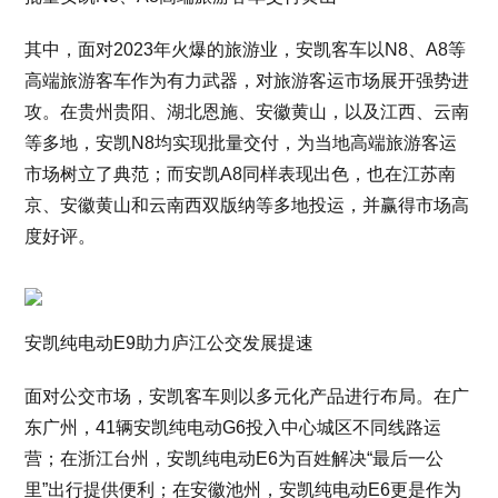
其中，面对2023年火爆的旅游业，安凯客车以N8、A8等
高端旅游客车作为有力武器，对旅游客运市场展开强势进
攻。在贵州贵阳、湖北恩施、安徽黄山，以及江西、云南
等多地，安凯N8均实现批量交付，为当地高端旅游客运
市场树立了典范；而安凯A8同样表现出色，也在江苏南
京、安徽黄山和云南西双版纳等多地投运，并赢得市场高
度好评。
安凯纯电动E9助力庐江公交发展提速
面对公交市场，安凯客车则以多元化产品进行布局。在广
东广州，41辆安凯纯电动G6投入中心城区不同线路运
营；在浙江台州，安凯纯电动E6为百姓解决“最后一公
里”出行提供便利；在安徽池州，安凯纯电动E6更是作为