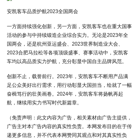
安凯客车品质护航2023全国两会
一方面持续强化创新，另一方面，安凯客车也在重大国事
活动的参与中持续锻造企业综合实力。无论是2023年全
国两会，还是杭州亚运盛会、2023世界制造业大会、
2023合肥马拉松等各项顶级盛事、赛事活动中，安凯客
车均以高品质实力护航，充分彰显中国自主品牌风范。
创新不止，载誉前行。2023年，安凯客车不断用产品满
足公众美好出行需求，用行动彰显大国担当，绘就了一幅
奋楫笃行的壮美画卷。2024年，安凯客车将扬帆再起
航，继续用实力书写时代新篇章。
（免责声明：此文内容为广告，相关素材由广告主提供，
广告主对本广告内容的真实性负责。本网发布目的在于传
递更多信息，并不代表本网赞同其观点和对其真实性负