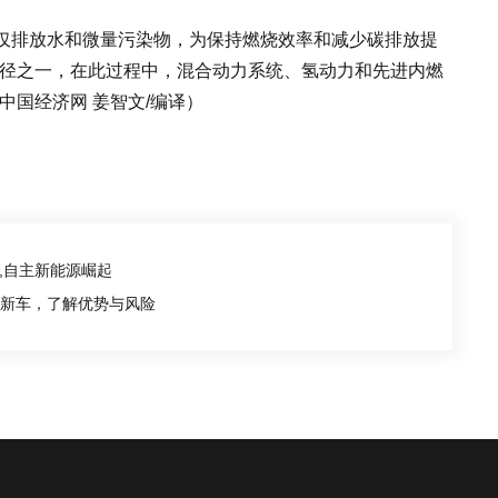
仅排放水和微量污染物，为保持燃烧效率和减少碳排放提
途径之一，在此过程中，混合动力系统、氢动力和先进内燃
中国经济网 姜智文/编译）
冠,自主新能源崛起
手新车，了解优势与风险