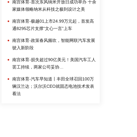
南宫体育-首次东风纳米开放日成功举办 十余
家媒体领略纳米从科技之极到设计之美
南宫体育-极越01上市24.99万元起，首发高
通8295芯片支撑“文心一言”上车
南宫体育-政策春风频吹，智能网联汽车发展
驶入新阶段
南宫体育-损失超过90亿美元！美国汽车工人
罢工持续，两家公司妥协…
南宫体育-汽车早知道丨丰田全球召回100万
辆汉兰达；沃尔沃CEO就固态电池技术发表
看法