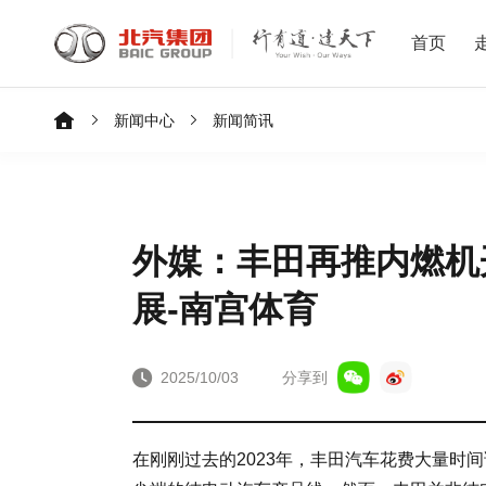
首页
新闻中心
新闻简讯
外媒：丰田再推内燃机
展-南宫体育
2025/10/03
分享到
在刚刚过去的2023年，丰田汽车花费大量时