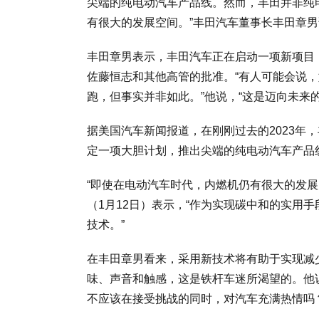
尖端的纯电动汽车产品线。然而，丰田并非纯
有很大的发展空间。”丰田汽车董事长丰田章男
丰田章男表示，丰田汽车正在启动一项新项目，
佐藤恒志和其他高管的批准。“有人可能会说
跑，但事实并非如此。”他说，“这是迈向未来
据美国汽车新闻报道，在刚刚过去的2023年
定一项大胆计划，推出尖端的纯电动汽车产品线
“即使在电动汽车时代，内燃机仍有很大的发展空间
（1月12日）表示，“作为实现碳中和的实用
技术。”
在丰田章男看来，采用新技术将有助于实现减
味、声音和触感，这是铁杆车迷所渴望的。他
不应该在接受挑战的同时，对汽车充满热情吗？