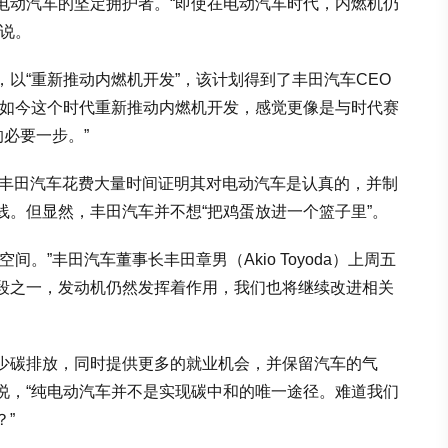
电动汽车的坚定拥护者。“即使在电动汽车时代，内燃机仍
说。
以“重新推动内燃机开发”，该计划得到了丰田汽车CEO
，如今这个时代重新推动内燃机开发，感觉更像是与时代赛
的必要一步。”
，丰田汽车花费大量时间证明其对电动汽车是认真的，并制
。但显然，丰田汽车并不想“把鸡蛋放进一个篮子里”。
。”丰田汽车董事长丰田章男（Akio Toyoda）上周五
手段之一，发动机仍然发挥着作用，我们也将继续改进相关
少碳排放，同时提供更多的就业机会，并保留汽车的气
说，“纯电动汽车并不是实现碳中和的唯一途径。难道我们
”