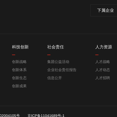
下属企业
科技创新
社会责任
人力资源
创新战略
集团公益活动
人才战略
创新体系
企业社会责任报告
人才动态
创新生态
信息公开
人才招聘
创新成果
2004105号
京ICP备11041689号-1