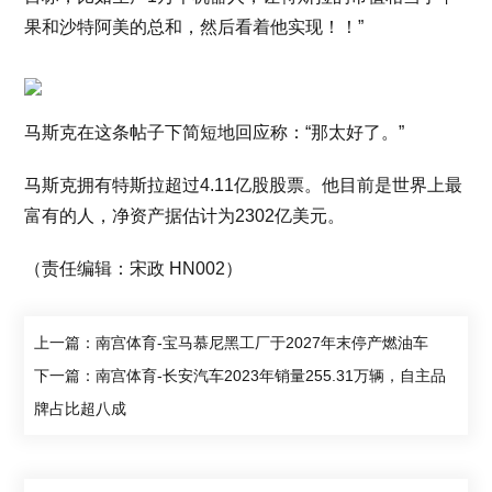
果和沙特阿美的总和，然后看着他实现！！”
马斯克在这条帖子下简短地回应称：“那太好了。”
马斯克拥有特斯拉超过4.11亿股股票。他目前是世界上最
富有的人，净资产据估计为2302亿美元。
（责任编辑：宋政 HN002）
上一篇：南宫体育-宝马慕尼黑工厂于2027年末停产燃油车
下一篇：南宫体育-长安汽车2023年销量255.31万辆，自主品
牌占比超八成