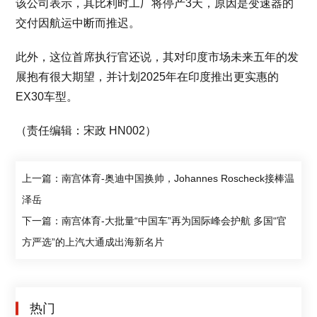
该公司表示，其比利时工厂将停产3天，原因是变速器的
交付因航运中断而推迟。
此外，这位首席执行官还说，其对印度市场未来五年的发
展抱有很大期望，并计划2025年在印度推出更实惠的
EX30车型。
（责任编辑：宋政 HN002）
上一篇：南宫体育-奥迪中国换帅，Johannes Roscheck接棒温
泽岳
下一篇：南宫体育-大批量“中国车”再为国际峰会护航 多国“官
方严选”的上汽大通成出海新名片
热门