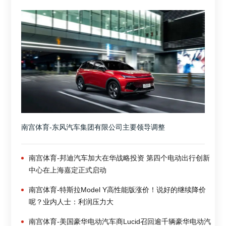
南宫体育-东风汽车集团有限公司主要领导调整
南宫体育-邦迪汽车加大在华战略投资 第四个电动出行创新
中心在上海嘉定正式启动
南宫体育-特斯拉Model Y高性能版涨价！说好的继续降价
呢？业内人士：利润压力大
南宫体育-美国豪华电动汽车商Lucid召回逾千辆豪华电动汽