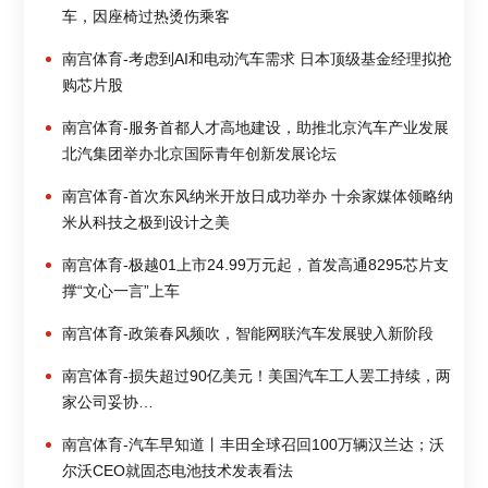
车，因座椅过热烫伤乘客
南宫体育-考虑到AI和电动汽车需求 日本顶级基金经理拟抢
购芯片股
南宫体育-服务首都人才高地建设，助推北京汽车产业发展
北汽集团举办北京国际青年创新发展论坛
南宫体育-首次东风纳米开放日成功举办 十余家媒体领略纳
米从科技之极到设计之美
南宫体育-极越01上市24.99万元起，首发高通8295芯片支
撑“文心一言”上车
南宫体育-政策春风频吹，智能网联汽车发展驶入新阶段
南宫体育-损失超过90亿美元！美国汽车工人罢工持续，两
家公司妥协…
南宫体育-汽车早知道丨丰田全球召回100万辆汉兰达；沃
尔沃CEO就固态电池技术发表看法