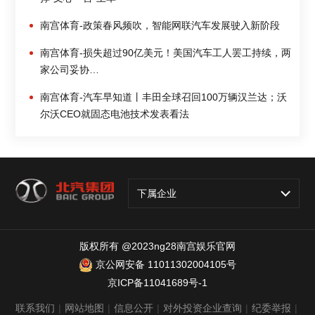
南宫体育-政策春风频吹，智能网联汽车发展驶入新阶段
南宫体育-损失超过90亿美元！美国汽车工人罢工持续，两
家公司妥协…
南宫体育-汽车早知道丨丰田全球召回100万辆汉兰达；沃
尔沃CEO就固态电池技术发表看法
下属企业
版权所有 @2023ng28南宫娱乐官网
京公网安备 11011302004105号
京ICP备11041689号-1
联系我们
|
网站地图
|
信息公开
|
对外投资企业查询
|
纪委举报
|