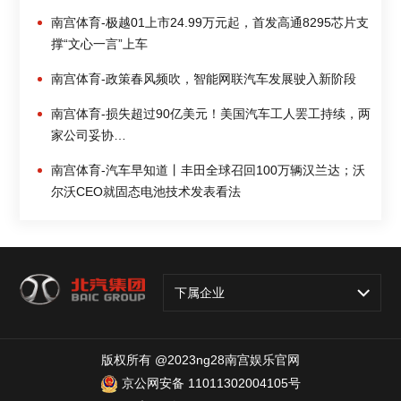
南宫体育-极越01上市24.99万元起，首发高通8295芯片支
撑“文心一言”上车
南宫体育-政策春风频吹，智能网联汽车发展驶入新阶段
南宫体育-损失超过90亿美元！美国汽车工人罢工持续，两
家公司妥协…
南宫体育-汽车早知道丨丰田全球召回100万辆汉兰达；沃
尔沃CEO就固态电池技术发表看法
下属企业
版权所有 @2023ng28南宫娱乐官网
京公网安备 11011302004105号