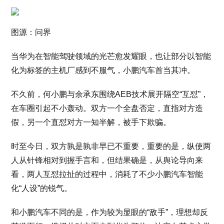
图源：问界
当华为在智能驾驶领域的光芒愈发耀眼，也让部分以智能
化为标签的主机厂感到不服气，小鹏汽车首当其冲。
不久前，何小鹏与余承东围绕AEB技术展开隔空“互怼”，
在车圈引起不小轰动。双方一个全盘否定，直指对方造
假，另一个直怼对方一知半解，被手下欺骗。
时至今日，双方孰是孰非早已不重要，重要的是，纵使两
人从针锋相对到握手言和，但结果确是，从舆论导向来
看，两人互怼拉扯的过程中，消耗了不少小鹏汽车智能
化“人设”的锐气。
和小鹏汽车不同的是，作为较为显眼的“敌手”，理想却反