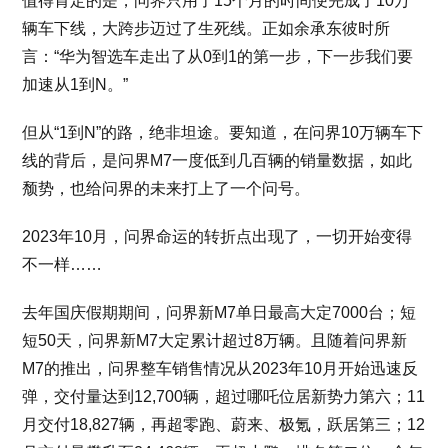
值得肯定的是，问界只用了15个月的时间便完成了10万
辆车下线，大跨步迈过了生死线。正如余承东彼时所
言：“华为智选车走出了从0到1的第一步，下一步我们要
加速从1到N。”
但从“1到N”的路，绝非坦途。要知道，在问界10万辆车下
线的背后，是问界M7一度低到几百辆的销量数据，如此
颓势，也给问界的未来打上了一个问号。
2023年10月，问界命运的转折点出现了，一切开始变得
不一样……
去年国庆假期期间，问界新M7单日最高大定7000台；短
短50天，问界新M7大定累计超过8万辆。且随着问界新
M7的推出，问界整车销售情况从2023年10月开始迅速反
弹，交付量达到12,700辆，超过哪吒位居新势力第六；11
月交付18,827辆，再超零跑、蔚来、极氪，跃居第三；12