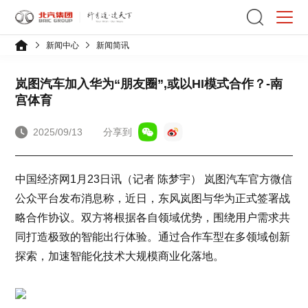
新闻中心
新闻简讯
岚图汽车加入华为“朋友圈”,或以HI模式合作？-南
宫体育
2025/09/13
分享到
中国经济网1月23日讯（记者 陈梦宇） 岚图汽车官方微信
公众平台发布消息称，近日，东风岚图与华为正式签署战
略合作协议。双方将根据各自领域优势，围绕用户需求共
同打造极致的智能出行体验。通过合作车型在多领域创新
探索，加速智能化技术大规模商业化落地。