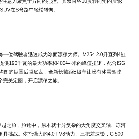
将注意力聚焦于方向的把控。其双向各10度转向角的后轮
电SUV在S弯路中轻松转向。
一位驾驶者迅速成为冰面漂移大师。M254 2.0升直列4缸
供190千瓦的最大功率和400牛·米的峰值扭矩，配合ISG
凭借均衡的纵置后驱底盘，全新长轴距E级车让没有冰雪驾驶
个完美定圆，开启漂移之旅。
的穿越之旅，旅途中，原本就十分复杂的大角度交叉轴、冻河
挑战。依托强大的4.0T V8动力、三把差速锁，G 500