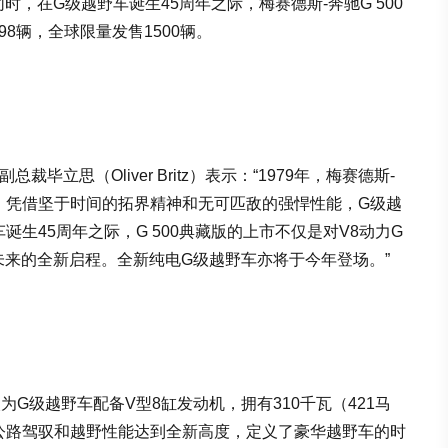
时，在G级越野车诞生45周年之际，梅赛德斯-奔驰G 500
8辆，全球限量发售1500辆。
立思（Oliver Britz）表示：“1979年，梅赛德斯-
。凭借坚于时间的拓界精神和无可匹敌的强悍性能，G级越
生45周年之际，G 500典藏版的上市不仅是对V8动力G
未来的全新启程。全新纯电G级越野车亦将于今年登场。”
首次为G级越野车配备V型8缸发动机，拥有310千瓦（421马
的公路驾驭和越野性能达到全新高度，定义了豪华越野车的时