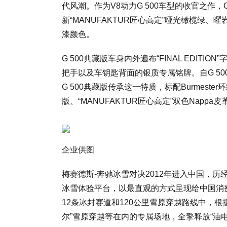
代风潮。作为V8动力G 500车型的收官之作，
新“MANUFAKTUR匠心高定”哑光橄榄绿、曜
漆颜色。
G 500典藏版车身内外遍布“FINAL EDI
把手以及车钥匙背面的银质专属铭牌。自G 5
G 500典藏版传承这一特质，标配Burmes
版、“MANUFAKTUR匠心高定”双色Nappa
企业供图
梅赛德斯-奔驰冰雪对决2012年进入中国，
冰雪体验平台，以最直观的方式呈现给中国消费
12条冰封赛道和120公里雪原穿越路线中，根
尔”雪原穿越等在内的专属场地，全擎释放“油