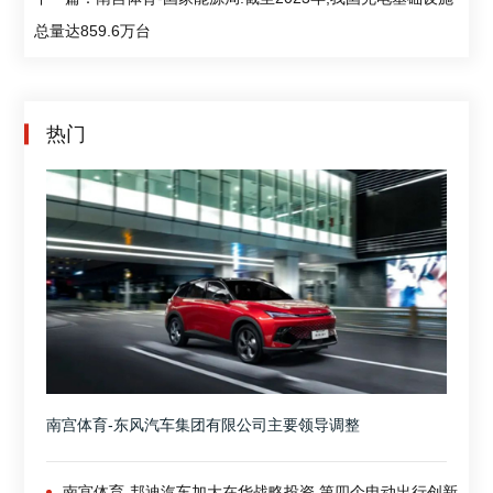
总量达859.6万台
热门
南宫体育-东风汽车集团有限公司主要领导调整
南宫体育-邦迪汽车加大在华战略投资 第四个电动出行创新