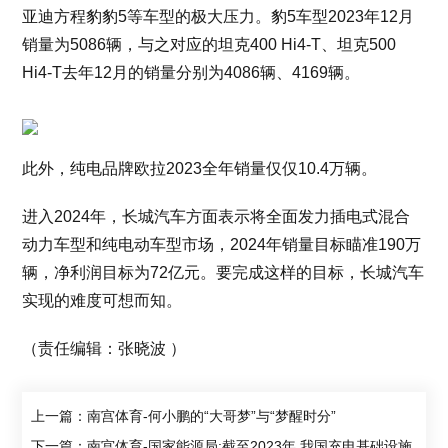
亚迪方程豹豹5等车型的极大压力。豹5车型2023年12月
销量为5086辆，与之对应的坦克400 Hi4-T、坦克500
Hi4-T去年12月的销量分别为4086辆、4169辆。
此外，纯电品牌欧拉2023全年销量仅仅10.4万辆。
进入2024年，长城汽车方面表示将全面发力插电式混合
动力车型和纯电动车型市场，2024年销量目标瞄准190万
辆，净利润目标为72亿元。要完成这样的目标，长城汽车
实现的难度可想而知。
（责任编辑：张晓波 ）
上一篇：南宫体育-何小鹏的“大哥梦”与“梦醒时分”
下一篇：南宫体育-国家能源局:截至2023年,我国充电基础设施