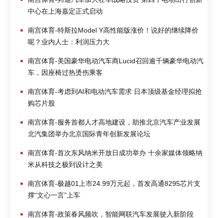
中心在上海嘉定正式启动
南宫体育-特斯拉Model Y高性能版涨价！说好的继续降价
呢？业内人士：利润压力大
南宫体育-美国豪华电动汽车商Lucid召回逾千辆豪华电动汽
车，因座椅过热烫伤乘客
南宫体育-考虑到AI和电动汽车需求 日本顶级基金经理拟抢
购芯片股
南宫体育-服务首都人才高地建设，助推北京汽车产业发展
北汽集团举办北京国际青年创新发展论坛
南宫体育-首次东风纳米开放日成功举办 十余家媒体领略纳
米从科技之极到设计之美
南宫体育-极越01上市24.99万元起，首发高通8295芯片支
撑“文心一言”上车
南宫体育-政策春风频吹，智能网联汽车发展驶入新阶段