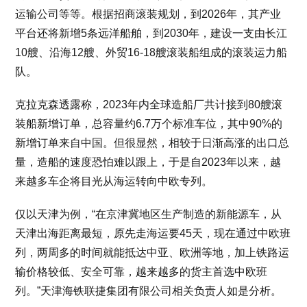
运输公司等等。根据招商滚装规划，到2026年，其产业
平台还将新增5条远洋船舶，到2030年，建设一支由长江
10艘、沿海12艘、外贸16-18艘滚装船组成的滚装运力船
队。
克拉克森透露称，2023年内全球造船厂共计接到80艘滚
装船新增订单，总容量约6.7万个标准车位，其中90%的
新增订单来自中国。但很显然，相较于日渐高涨的出口总
量，造船的速度恐怕难以跟上，于是自2023年以来，越
来越多车企将目光从海运转向中欧专列。
仅以天津为例，“在京津冀地区生产制造的新能源车，从
天津出海距离最短，原先走海运要45天，现在通过中欧班
列，两周多的时间就能抵达中亚、欧洲等地，加上铁路运
输价格较低、安全可靠，越来越多的货主首选中欧班
列。”天津海铁联捷集团有限公司相关负责人如是分析。