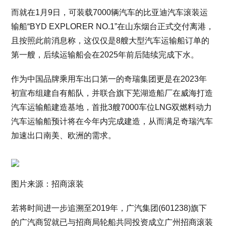
而就在1月9日，可装载7000辆汽车的比亚迪汽车滚装运
输船“BYD EXPLORER NO.1”在山东烟台正式交付离港，
且按照此前消息称，这仅仅是8艘大型汽车运输船订单的
第一艘，后续运输船会在2025年前后陆续完成下水。
作为中国品牌乘用车出口第一的奇瑞集团更是在2023年
初宣布组建自有船队，并联合旗下芜湖造船厂在威海打造
汽车运输船建造基地，首批3艘7000车位LNG双燃料动力
汽车运输船预计将在今年内完成建造，从而满足奇瑞汽车
加速出口南美、欧洲的需求。
图片来源：招商滚装
若将时间进一步追溯至2019年，广汽集团(601238)旗下
的广汽商贸就已与招商局轮船共同投资成立广州招商滚装