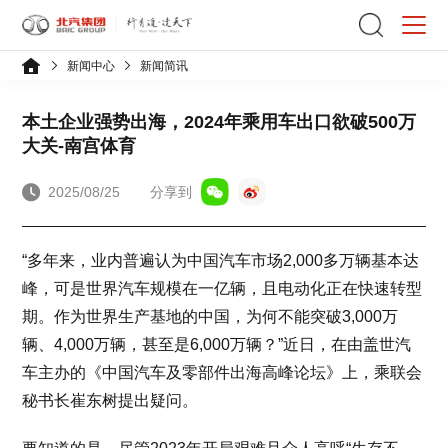
新闻中心
新闻简讯
本土企业强势出海，2024年乘用车出口欲破500万
大关-南宫体育
2025/08/25
分享到
“多年来，业内普遍认为中国汽车市场2,000多万辆基本达
峰，可是世界汽车规模在一亿辆，且电动化正在快速转型
期。作为世界生产基地的中国，为何不能突破3,000万
辆、4,000万辆，甚至是6,000万辆？”近日，在由盖世汽
车主办的《中国汽车及零部件出海高峰论坛》上，乘联会
秘书长崔东树提出疑问。