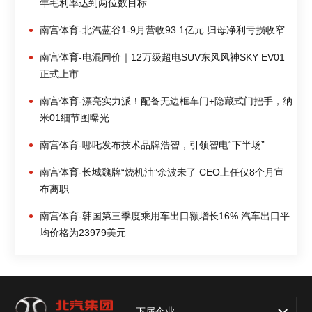
年毛利率达到两位数目标
南宫体育-北汽蓝谷1-9月营收93.1亿元 归母净利亏损收窄
南宫体育-电混同价｜12万级超电SUV东风风神SKY EV01
正式上市
南宫体育-漂亮实力派！配备无边框车门+隐藏式门把手，纳
米01细节图曝光
南宫体育-哪吒发布技术品牌浩智，引领智电“下半场”
南宫体育-长城魏牌“烧机油”余波未了 CEO上任仅8个月宣
布离职
南宫体育-韩国第三季度乘用车出口额增长16% 汽车出口平
均价格为23979美元
下属企业