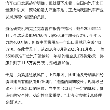
汽车出口发展趋势明确，但就眼下来看，自国内汽车出口
量飙升以来，滚轮船运力严重不足，正成为我国汽车产业
发展历程中甜蜜的负担。
航运研究机构克拉克森曾在报告中指出：截至2023年11
月，全球滚装船约760艘，较2019年增长仅2%，全年运
力约400万辆，但仅中国乘用车一年出口量就已突破443
万辆。在此背景下，从2020年8月到2023年11月底，一艘
6500标准车位汽车运输船一年期的租金从1万美元/天一路
飙升到了11.5万美元/天，涨幅超10倍。
于是，为紧抓这波风口，上汽集团、比亚迪及奇瑞集团纷
纷组建自有船队造船“出海”。“造船的周期较长，现阶段已
跟不上汽车出口的速度。当中国出口到了一定的规模，供
应链的安全性、稳定性非常重要。” 上汽安吉物流总经理
金麒说道。