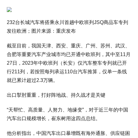
232台长城汽车将搭乘永川首趟中欧班列JSQ商品车专列
发往欧洲；图片来源：重庆发布
截至目前，我国天津、西安、重庆、广州、苏州、武汉、
合肥等重要汽车产业城市均已开通中欧班列，其中至11月
27日，2023年中欧班列（长安）仅汽车整车专列就已开
行211列，若按照每列承运110台汽车推算，仅单一条线
就已累计超过2.3万辆。
出口掣肘重重，打好阵地战、持久战才是关键
“天帮忙、高质量、人努力、地缘变”，对于近三年的中国
汽车出口规模增长，崔东树用这四点总结。
他分析指出，中国汽车出口暴增既有海外通胀、供应链困