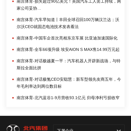
南宫体育-损失超过90亿美元！美国汽车工人罢工持续，两
家公司妥协…
南宫体育-汽车早知道丨丰田全球召回100万辆汉兰达；沃
尔沃CEO就固态电池技术发表看法
南宫体育-中国车企首次亮相东京车展 比亚迪加速国际化
南宫体育-全车66项升级 埃安AION S MAX售14.99万元起
南宫体育-对话极越夏一平：汽车机器人开辟新战场，与特
斯拉全面比拼
南宫体育-对话极氪CEO安聪慧：新车型领先友商五年，今
年毛利率达到两位数目标
南宫体育-北汽蓝谷1-9月营收93.1亿元 归母净利亏损收窄
下属企业