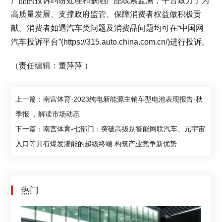
产品的投诉纠纷处理和缺陷产品线索监测，平台致力于为
高质量发展、支撑政府监管、保障消费者权益做积极贡
献。消费者如遇汽车类问题及消费品问题均可在“中国网
汽车投诉平台”(https://315.auto.china.com.cn/)进行投诉。
（责任编辑：董萍萍 ）
上一篇：南宫体育-2023纯电新能源主销车型电池表现报告-秋
季报 ，解读市场动态
下一篇：南宫体育-七部门：突破高级别智能网联汽车、元宇宙
入口等具有爆发潜能的超级终端 构筑产业竞争新优势
热门