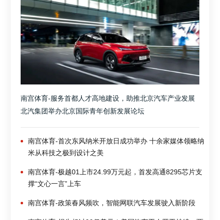
南宫体育-服务首都人才高地建设，助推北京汽车产业发展
北汽集团举办北京国际青年创新发展论坛
南宫体育-首次东风纳米开放日成功举办 十余家媒体领略纳
米从科技之极到设计之美
南宫体育-极越01上市24.99万元起，首发高通8295芯片支
撑“文心一言”上车
南宫体育-政策春风频吹，智能网联汽车发展驶入新阶段