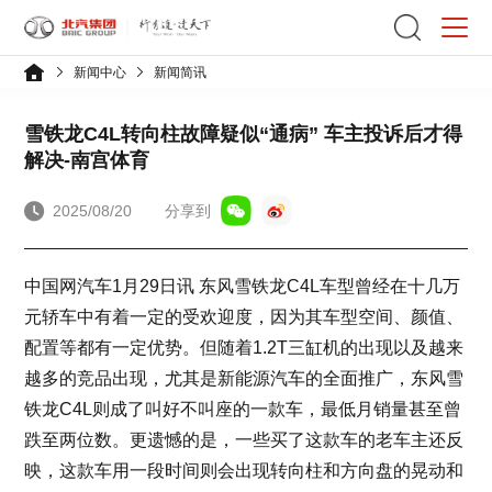
新闻中心
新闻简讯
雪铁龙C4L转向柱故障疑似“通病” 车主投诉后才得
解决-南宫体育
2025/08/20
分享到
中国网汽车1月29日讯 东风雪铁龙C4L车型曾经在十几万
元轿车中有着一定的受欢迎度，因为其车型空间、颜值、
配置等都有一定优势。但随着1.2T三缸机的出现以及越来
越多的竞品出现，尤其是新能源汽车的全面推广，东风雪
铁龙C4L则成了叫好不叫座的一款车，最低月销量甚至曾
跌至两位数。更遗憾的是，一些买了这款车的老车主还反
映，这款车用一段时间则会出现转向柱和方向盘的晃动和