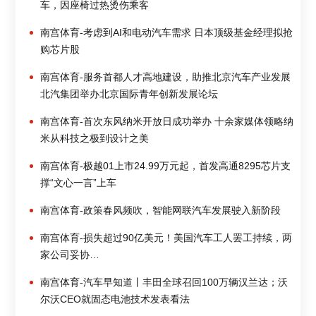
车，因座椅过热烫伤乘客
南宫体育-考虑到AI和电动汽车需求 日本顶级基金经理拟抢
购芯片股
南宫体育-服务首都人才高地建设，助推北京汽车产业发展
北汽集团举办北京国际青年创新发展论坛
南宫体育-首次东风纳米开放日成功举办 十余家媒体领略纳
米从科技之极到设计之美
南宫体育-极越01上市24.99万元起，首发高通8295芯片支
撑“文心一言”上车
南宫体育-政策春风频吹，智能网联汽车发展驶入新阶段
南宫体育-损失超过90亿美元！美国汽车工人罢工持续，两
家公司妥协…
南宫体育-汽车早知道丨丰田全球召回100万辆汉兰达；沃
尔沃CEO就固态电池技术发表看法