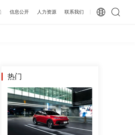
任
信息公开
人力资源
联系我们
热门