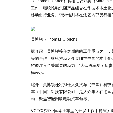
（Thomas Ulbrich）将接任韩鸿铭（Marc
工作，继续推动集团产品组合在华技术本土化
移动出行业务。韩鸿铭则将在集团内部另行担
吴博锐（Thomas Ulbrich）
据介绍，吴博锐接任之后的的工作重点之一，
等的合作，继续推动大众集团在中国的本土化
转型注入至关重要的动力。”大众汽车集团负
德表示。
此外，吴博锐还将担任大众汽车（中国）科技
车（中国）科技有限公司，是大众集团在德国
构，聚焦智能网联电动汽车领域。
VCTC将在中国本土车型的开发工作中扮演