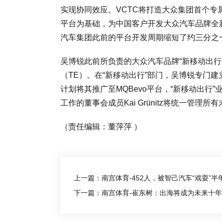
实现协同效应。VCTC将打造大众集团首个专属
平台为基础，为中国客户开发大众汽车品牌全
汽车集团此前的平台开发周期缩短了约三分之
吴博锐此前所负责的大众汽车品牌“新移动出
（TE）。在“新移动出行”部门，吴博锐专门
计划将其推广至MQBevo平台，“新移动出
工作的董事会成员Kai Grünitz将统一管理
（责任编辑：董萍萍 ）
上一篇：南宫体育-452人，被智己汽车“戏耍”
下一篇：南宫体育-崔东树：出海将成为未来十