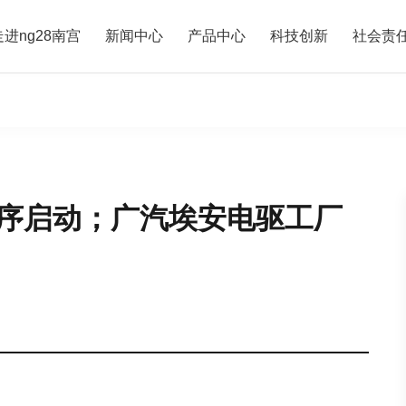
走进ng28南宫
新闻中心
产品中心
科技创新
社会责
序启动；广汽埃安电驱工厂