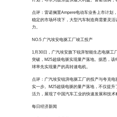
点评：雷诺搁置Ampere电动车业务上市计
稳定的市场环境下，大型汽车制造商需要灵活
力。
NO.5 广汽埃安电驱工厂竣工投产
1月30日，广汽埃安旗下锐湃智能生态电驱
突破，M25超级电驱实现量产落地。据悉，该
球率先实现量产的高转速电机。
点评：广汽埃安锐湃电驱工厂的投产与夸克电
实一步。M25超级电驱的量产落地，不仅提
活力，展现了中国汽车工业的快速发展和技术
每日经济新闻