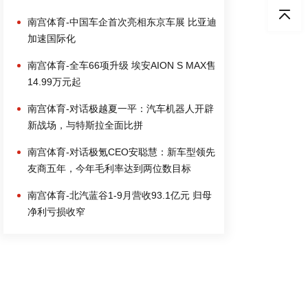
南宫体育-中国车企首次亮相东京车展 比亚迪
加速国际化
南宫体育-全车66项升级 埃安AION S MAX售
14.99万元起
南宫体育-对话极越夏一平：汽车机器人开辟
新战场，与特斯拉全面比拼
南宫体育-对话极氪CEO安聪慧：新车型领先
友商五年，今年毛利率达到两位数目标
南宫体育-北汽蓝谷1-9月营收93.1亿元 归母
净利亏损收窄